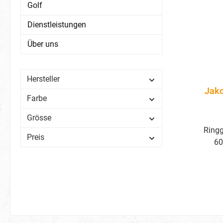
Golf
Dienstleistungen
Über uns
Hersteller
Jako
Farbe
Grösse
Ring
Preis
60
Rippkr
Rund
Ei
Grö
Flagla