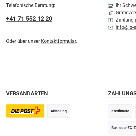
Telefonische Beratung:
Ihr Schw
Gratisver
+41 71 552 12 20
Zahlung p
info@iq-s
Oder über unser
Kontaktformular
.
VERSANDARTEN
ZAHLUNG
Abholung
Kreditkarte
Postversand
Bar- oder EC-Z