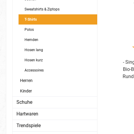
Sweatshirts & Ziptops
T-Shirts
Polos
Hemden
Hosen lang
Hosen kurz
- Si
Bio-
Accessoires
Rundh
Herren
Schul
Aussc
Kinder
JAK
Schuhe
JAK
Seite
Hartwaren
520: 
Trendspiele