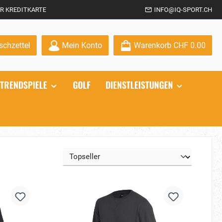
R KREDITKARTE
INFO@IQ-SPORT.CH
Du hast 0 Produkte auf dem Merkzettel
chzettel
Mein Konto
Warenkorb
CHF 0.00
TRENDSPIELE
GOLF
DIENSTLEISTUNGEN