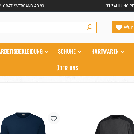
GRATISVERSAND AB 80.-
ZAHLUNG PE
Wuns
ARBEITSBEKLEIDUNG
SCHUHE
HARTWAREN
ÜBER UNS