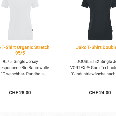
 T-Shirt Organic Stretch
Jako T-Shirt Doubl
95/5
- 95/5- Single-Jersey-
- DOUBLETEX Single Je
gesponnene Bio-Baumwolle-
VORTEX ® Garn Technolo
 °C waschbar- Rundhals-
°C Industriewäsche nach
agen- Feminin geschnittener
ISO 15797- Rundhals-Rip
halsausschnitt- Verstärkte
Angenähter Nackenspi
Regulärer Preis:
Regulärer Pre
CHF 28.00
CHF 24.00
Schulternähte-
Aufhängebänder in 
nlaufvorbehandelt- JAKO
Seitennähten- Verstärkte
ßenlabel im Nacken- JAKO
Schulter und Armlo
bel an der linken Seitennaht-
Einlaufvorbehandelt-