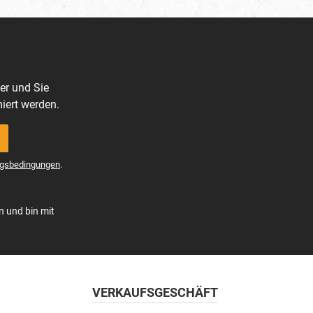
- JAKO
itennaht-
lyester-
er und Sie
iert werden.
gsbedingungen
.
n und bin mit
VERKAUFSGESCHÄFT