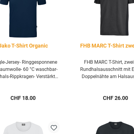
Jako T-Shirt Organic
FHB MARC T-Shirt zwe
ngle-Jersey- Ringgesponnene
FHB MARC T-Shirt, zwei
Baumwolle- 60 °C waschbar-
Rundhalsausschnitt mit E
als-Rippkragen- Verstärkte
Doppelnähte am Halsaus
ternähte- Rippkragen mit V-
sowie Ärmel und Sa
hnitt- Einlaufvorbehandelt-
Verstärkung durch Nac
Regulärer Preis:
Regulärer Pre
CHF 18.00
CHF 26.00
O Größenlabel im Nacken-
und Doppellage in Halbm
O Flaglabel an der linken
keine Schulternaht, s
nnaht- 100 % Baumwolle- Fb.
gekämmt, Single Jer
90 % Baumwolle (Bio), 10 %
Viskose- 160 g/qm