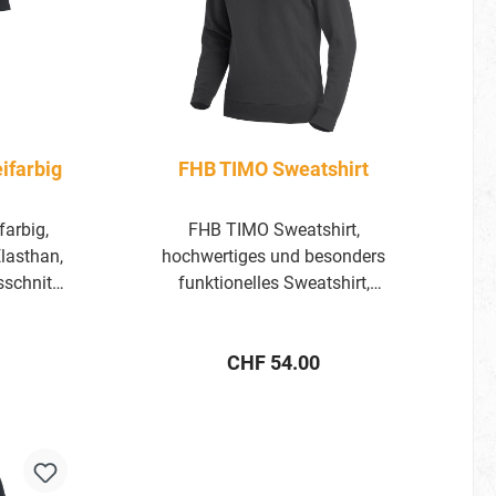
ifarbig
FHB TIMO Sweatshirt
farbig,
FHB TIMO Sweatshirt,
lasthan,
hochwertiges und besonders
schnitt
funktionelles Sweatshirt,
um,
körpernahe Passform, der hohe
kenband
Baumwollanteil gewährleistet
is:
Regulärer Preis:
CHF 54.00
ondform,
optimale Pillingwerte, die
uper-
Innenseite ist nicht angeraut,
sey
sondern hat eine Pique-Struktur;
dadruch verfügt das Sweatshirt
über eine hohe Atmungsaktivität
und hinterlässt keine