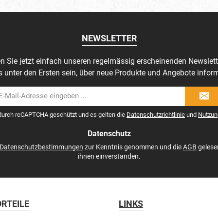
 Baumwolle, 5 % Elasthan-
Größenlabel im Nacken
170 g/m²
Flaglabel an der linken Se
50 % Baumwolle, 50 % Po
NEWSLETTER
180 g/m²
n Sie jetzt einfach unseren regelmässig erscheinenden Newslett
s unter den Ersten sein, über neue Produkte und Angebote inform
il-
dresse
 durch reCAPTCHA geschützt und es gelten die
Datenschutzrichtlinie
und
Nutzun
Datenschutz
Datenschutzbestimmungen
zur Kenntnis genommen und die
AGB
gelese
ihnen einverstanden.
RTEILE
LINKS