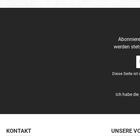
95 %
Abonniere
werden stet
E-
Ma
A
Diese Seite ist
*
Ich habe die
KONTAKT
UNSERE VO