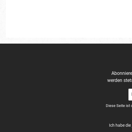
Abonniere
werden stet
E-
Ma
A
Diese Seite ist
*
Ich habe die