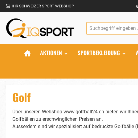
IHR SCHWEIZER SPORT WEBSHOP
springen
Zur Hauptnavigation springen
AKTIONEN
SPORTBEKLEIDUNG
Golf
Über unseren Webshop www.golfball24.ch bieten wir Ihnen
Golfbällen zu erschwinglichen Preisen an.
Ausserdem sind wir spezialisiert auf bedruckte Golfbälle (