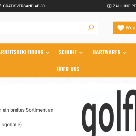
GRATISVERSAND AB 80.-
ZAHLUNG PE
Wuns
ARBEITSBEKLEIDUNG
SCHUHE
HARTWAREN
ÜBER UNS
Bildergalerie überspringen
 ein breites Sortiment an
Logobälle).