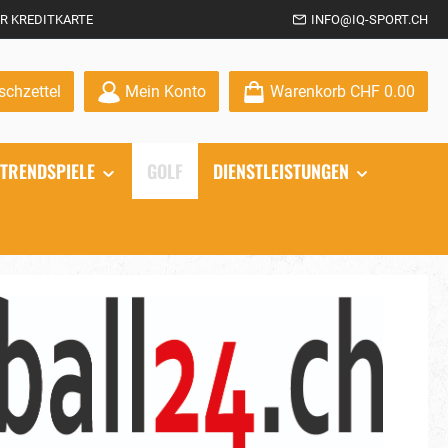
R KREDITKARTE
INFO@IQ-SPORT.CH
Du hast 0 Produkte auf dem Merkzettel
chzettel
Mein Konto
Warenkorb
CHF 0.00
TRENDSPIELE
GOLF
DIENSTLEISTUNGEN