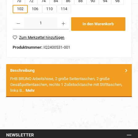
70
72
74
84
86
88
90
94
98
102
106
110
114
Produkt Anzahl: Gib den gewünschten Wert ein oder benutze die Schaltflächen um die Anzahl
In den Warenkorb
Zum Merkzettel hinzufügen
Produktnummer:
IQ2400531-001
Beschreibung
FHB BRUNO Arbeitshose, 2 große Seitentaschen, 2 große
Gesäßpattentaschen, rechts 1 Zollstocktasche mit Stifttaschen,
links B…
Mehr
NEWSLETTER