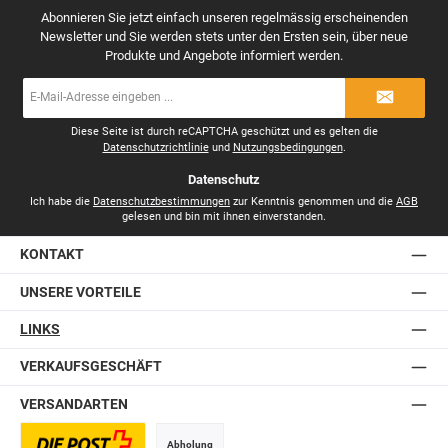
Abonnieren Sie jetzt einfach unseren regelmässig erscheinenden
Newsletter und Sie werden stets unter den Ersten sein, über neue
Produkte und Angebote informiert werden.
E-
Mail-
Adresse
*
Diese Seite ist durch reCAPTCHA geschützt und es gelten die
Datenschutzrichtlinie
und
Nutzungsbedingungen
.
Datenschutz
Ich habe die
Datenschutzbestimmungen
zur Kenntnis genommen und die
AGB
gelesen und bin mit ihnen einverstanden.
KONTAKT
UNSERE VORTEILE
LINKS
VERKAUFSGESCHÄFT
VERSANDARTEN
Abholung