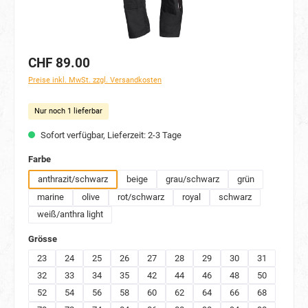
CHF 89.00
Preise inkl. MwSt. zzgl. Versandkosten
Nur noch 1 lieferbar
Sofort verfügbar, Lieferzeit: 2-3 Tage
auswählen
Farbe
anthrazit/schwarz
beige
grau/schwarz
grün
marine
olive
rot/schwarz
royal
schwarz
weiß/anthra light
auswählen
Grösse
23
24
25
26
27
28
29
30
31
32
33
34
35
42
44
46
48
50
52
54
56
58
60
62
64
66
68