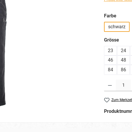
auswä
Farbe
schwarz
ausw
Grösse
23
24
46
48
84
86
Produkt Anzahl: G
Zum Merkzet
Produktnum