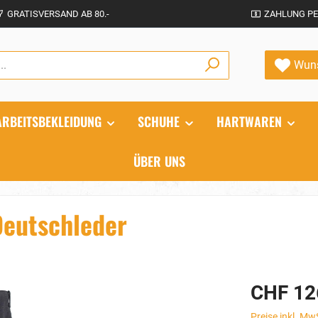
GRATISVERSAND AB 80.-
ZAHLUNG PE
Wuns
ARBEITSBEKLEIDUNG
SCHUHE
HARTWAREN
ÜBER UNS
eutschleder
CHF 12
Preise inkl. Mw