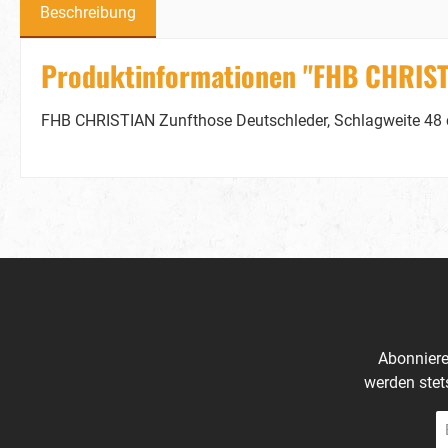
Beschreibung
Produktinformationen "FHB CHRIST
FHB CHRISTIAN Zunfthose Deutschleder, Schlagweite 48 c
Abonniere
werden stet
E-
Ma