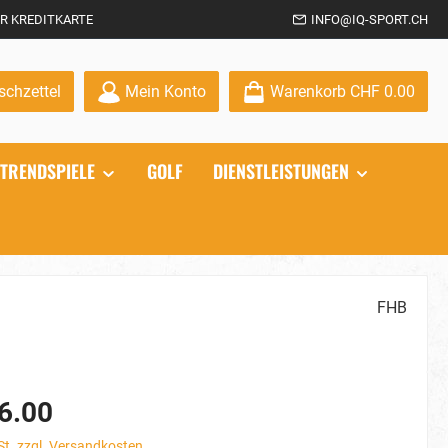
R KREDITKARTE
INFO@IQ-SPORT.CH
Du hast 0 Produkte auf dem Merkzettel
chzettel
Mein Konto
Warenkorb
CHF 0.00
TRENDSPIELE
GOLF
DIENSTLEISTUNGEN
FHB
6.00
St. zzgl. Versandkosten