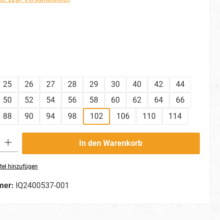
hlen
ählen
25
26
27
28
29
30
40
42
44
50
52
54
56
58
60
62
64
66
88
90
94
98
102
106
110
114
ib den gewünschten Wert ein oder benutze die Schaltflächen um die Anzahl zu erhö
In den Warenkorb
tel hinzufügen
mer:
IQ2400537-001