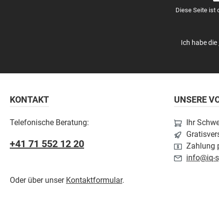
A
Diese Seite ist
*
Ich habe die
KONTAKT
UNSERE VO
Telefonische Beratung:
Ihr Schw
Gratisver
+41 71 552 12 20
Zahlung p
info@iq-s
Oder über unser
Kontaktformular
.