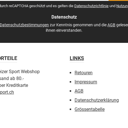
dresse
 durch reCAPTCHA geschützt und es gelten die
Datenschutzrichtlinie
und
Nutzun
Datenschutz
Datenschutzbestimmungen
zur Kenntnis genommen und die
AGB
gelese
ihnen einverstanden.
RTEILE
LINKS
eizer Sport Webshop
Retouren
sand ab 80.-
Impressum
er Kreditkarte
AGB
port.ch
Datenschutzerklärung
Grössentabelle