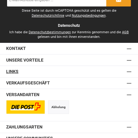
Mail-
Adresse
*
Diese Seite ist durch reCAPTCHA geschützt und es gelten die
Datenschutzrichtlinie
und
Nutzungsbedingungen
.
Datenschutz
Ich habe die
Datenschutzbestimmungen
zur Kenntnis genommen und die
AGB
gelesen und bin mit ihnen einverstanden.
KONTAKT
UNSERE VORTEILE
LINKS
VERKAUFSGESCHÄFT
VERSANDARTEN
Abholung
Postversand
ZAHLUNGSARTEN