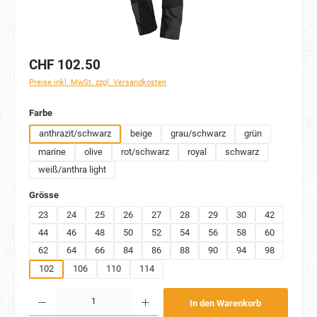
CHF 102.50
Preise inkl. MwSt. zzgl. Versandkosten
auswählen
Farbe
anthrazit/schwarz
beige
grau/schwarz
grün
marine
olive
rot/schwarz
royal
schwarz
weiß/anthra light
auswählen
Grösse
23
24
25
26
27
28
29
30
42
44
46
48
50
52
54
56
58
60
62
64
66
84
86
88
90
94
98
102
106
110
114
Produkt Anzahl: Gib den gewünschten Wert ein oder benutze die Schaltflächen um die Anzahl
In den Warenkorb