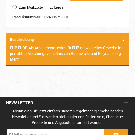
Zum Merkzettel hinzufügen
Produktnummer:
IQ2400572-001
Beschreibung
FHB FLORIAN Arbeitshose, extra für FHB entwickeltes Gewebe im
perfekten Mischungsverhältnis von Baumwolle und Polyester, erg…
Mehr
NEWSLETTER
Abonnieren Sie jetzt einfach unseren regelmässig erscheinenden
Newsletter und Sie werden stets unter den Ersten sein, über neue
Produkte und Angebote informiert werden.
E-