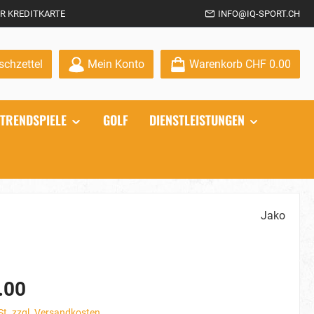
R KREDITKARTE
INFO@IQ-SPORT.CH
Du hast 0 Produkte auf dem Merkzettel
chzettel
Mein Konto
Warenkorb
CHF 0.00
TRENDSPIELE
GOLF
DIENSTLEISTUNGEN
Jako
.00
St. zzgl. Versandkosten