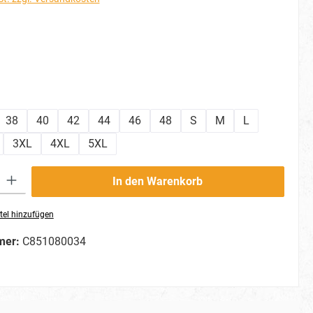
hlen
ählen
38
40
42
44
46
48
S
M
L
3XL
4XL
5XL
ib den gewünschten Wert ein oder benutze die Schaltflächen um die Anzahl zu erhö
In den Warenkorb
tel hinzufügen
mer:
C851080034