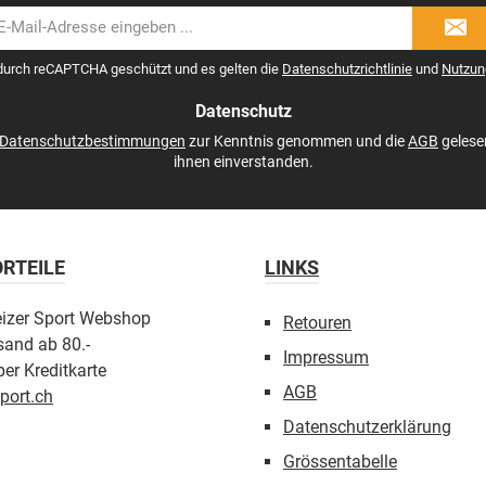
il-
dresse
 durch reCAPTCHA geschützt und es gelten die
Datenschutzrichtlinie
und
Nutzun
Datenschutz
Datenschutzbestimmungen
zur Kenntnis genommen und die
AGB
gelese
ihnen einverstanden.
RTEILE
LINKS
eizer Sport Webshop
Retouren
sand ab 80.-
Impressum
er Kreditkarte
AGB
port.ch
Datenschutzerklärung
Grössentabelle