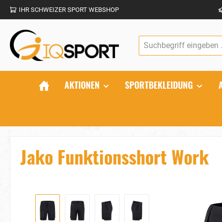
IHR SCHWEIZER SPORT WEBSHOP
springen
Zur Hauptnavigation springen
AKTIONEN
SPORTBEKLEIDUNG
Jako Funktionsshort Work
Bildergalerie überspringen