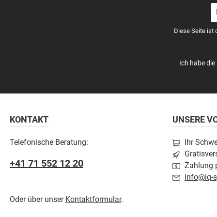
E-
Ma
A
Diese Seite ist
*
Ich habe die
KONTAKT
UNSERE VO
Telefonische Beratung:
Ihr Schw
Gratisver
+41 71 552 12 20
Zahlung p
info@iq-s
Oder über unser
Kontaktformular
.