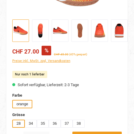
%
CHF 27.00
CHF 45.00
(40% gespart)
Preise inkl. MwSt. zzgl. Versandkosten
Nur noch 1 lieferbar
Sofort verfügbar, Lieferzeit: 2-3 Tage
auswählen
Farbe
orange
auswählen
Grösse
28
34
35
36
37
38
Produkt Anzahl: Gib den gewünschten Wert ein oder benutze die Schaltflächen um die Anzahl