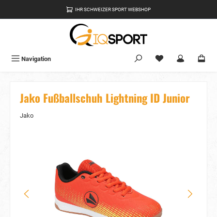
alt springen
IHR SCHWEIZER SPORT WEBSHOP
Du hast 0 Produkte
Navigation
Jako Fußballschuh Lightning ID Junior
Jako
Bildergalerie überspringen