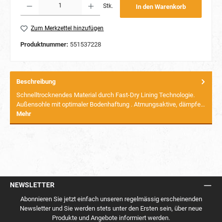
Stk.
In den Warenkorb
Zum Merkzettel hinzufügen
Produktnummer:
551537228
Beschreibung
Schnelltrocknendes Material durch Fast-Dry Lining Technologie.
Außensohle mit optimaler Bodenhaftung . Atmungsaktive, dämpfe…
Mehr
NEWSLETTER
Abonnieren Sie jetzt einfach unseren regelmässig erscheinenden
Newsletter und Sie werden stets unter den Ersten sein, über neue
Produkte und Angebote informiert werden.