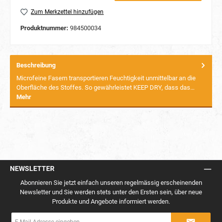
Zum Merkzettel hinzufügen
Produktnummer:
984500034
Beschreibung
Microfeine Fasern transportieren Feuchtigkeit unmittelbar an die
Oberfläche des Stoffes. So gewährleistet KEEP DRY, dass das…
Mehr
NEWSLETTER
Abonnieren Sie jetzt einfach unseren regelmässig erscheinenden
Newsletter und Sie werden stets unter den Ersten sein, über neue
Produkte und Angebote informiert werden.
E-