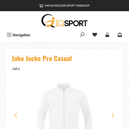
alt springen
IHR SCHWEIZER SPORT WEBSHOP
Du hast 0 Produkte
Navigation
Jako Jacke Pro Casual
Jako
Bildergalerie überspringen