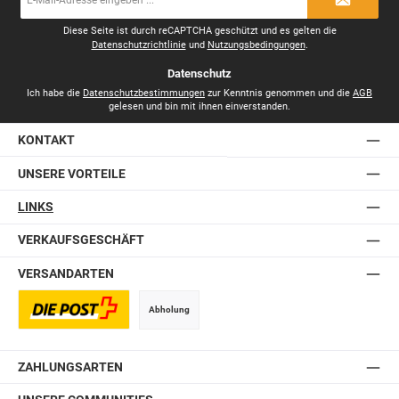
Mail-
Adresse
*
Diese Seite ist durch reCAPTCHA geschützt und es gelten die
Datenschutzrichtlinie
und
Nutzungsbedingungen
.
Datenschutz
Ich habe die
Datenschutzbestimmungen
zur Kenntnis genommen und die
AGB
gelesen und bin mit ihnen einverstanden.
KONTAKT
UNSERE VORTEILE
LINKS
VERKAUFSGESCHÄFT
VERSANDARTEN
Abholung
Postversand
ZAHLUNGSARTEN