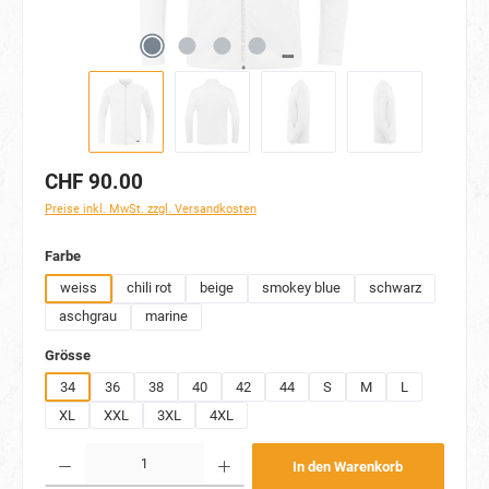
CHF 90.00
Preise inkl. MwSt. zzgl. Versandkosten
auswählen
Farbe
weiss
chili rot
beige
smokey blue
schwarz
aschgrau
marine
auswählen
Grösse
34
36
38
40
42
44
S
M
L
XL
XXL
3XL
4XL
Produkt Anzahl: Gib den gewünschten Wert ein oder benutze die Schaltflächen um die Anzahl
In den Warenkorb