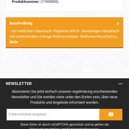
Produktnummer:
C1900800L
Beschreibung
- mit seitlichem Nassfach- Polyester 600 D- Geräumiges Hauptfach
mit umlaufendem 2-Wege-Reißverschluss- Reißverschlussfach a…
Mehr
NEWSLETTER
Abonnieren Sie jetzt einfach unseren regelmässig erscheinenden
Newsletter und Sie werden stets unter den Ersten sein, über neue
Produkte und Angebote informiert werden.
E-
Mail-
Adresse
*
Diese Seite ist durch reCAPTCHA geschützt und es gelten die