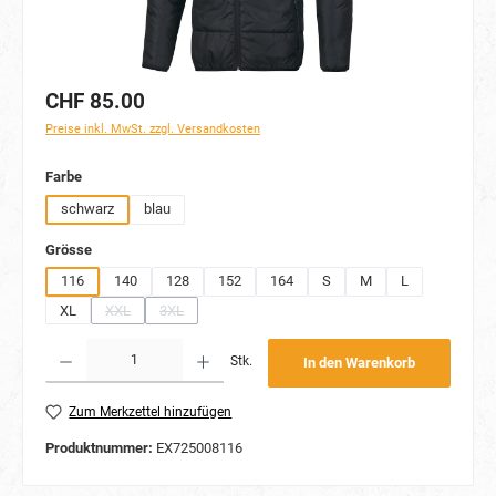
CHF 85.00
Preise inkl. MwSt. zzgl. Versandkosten
auswählen
Farbe
schwarz
blau
auswählen
Grösse
116
140
128
152
164
S
M
L
XL
XXL
3XL
(Diese Option ist zurzeit nicht verfügbar.)
(Diese Option ist zurzeit nicht verfügbar.)
Produkt Anzahl: Gib den gewünschten Wert ein oder benutze die Schaltflächen um die Anzahl
Stk.
In den Warenkorb
Zum Merkzettel hinzufügen
Produktnummer:
EX725008116