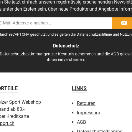
n Sie jetzt einfach unseren regelmässig erscheinenden Newslett
s unter den Ersten sein, über neue Produkte und Angebote inform
il-
dresse
 durch reCAPTCHA geschützt und es gelten die
Datenschutzrichtlinie
und
Nutzun
Datenschutz
Datenschutzbestimmungen
zur Kenntnis genommen und die
AGB
gelese
ihnen einverstanden.
RTEILE
LINKS
eizer Sport Webshop
Retouren
sand ab 80.-
Impressum
er Kreditkarte
AGB
port.ch
Datenschutzerklärung