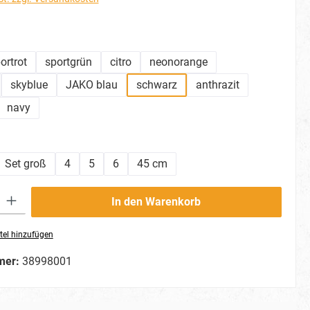
hlen
ortrot
sportgrün
citro
neonorange
skyblue
JAKO blau
schwarz
anthrazit
navy
ählen
Set groß
4
5
6
45 cm
ib den gewünschten Wert ein oder benutze die Schaltflächen um die Anzahl zu erhö
In den Warenkorb
tel hinzufügen
mer:
38998001