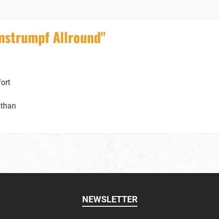
nstrumpf Allround"
ort
sthan
NEWSLETTER