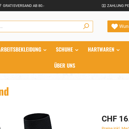
GRATISVERSAND AB 80.-
ZAHLUNG PE
Wuns
ARBEITSBEKLEIDUNG
SCHUHE
HARTWAREN
ÜBER UNS
nd
CHF 16
Preise inkl. Mw