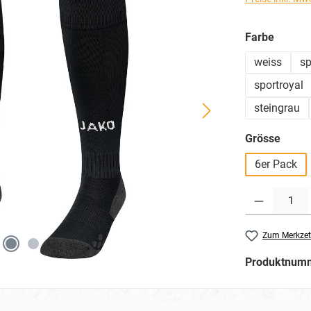
auswä
Farbe
weiss
sp
sportroyal
steingrau
ausw
Grösse
6er Pack
Produkt Anzahl: G
Zum Merkzet
Produktnum