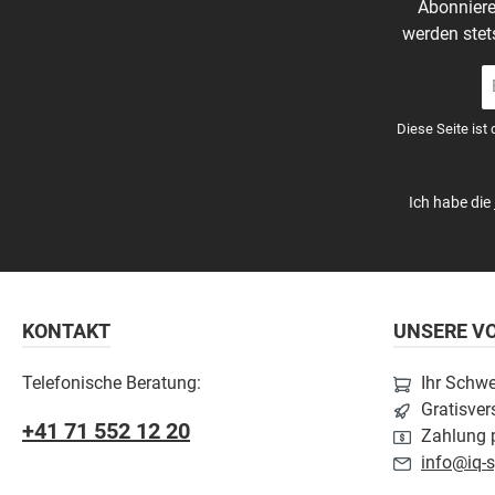
Abonniere
werden stet
E-
Ma
A
Diese Seite ist
*
Ich habe die
KONTAKT
UNSERE VO
Telefonische Beratung:
Ihr Schw
Gratisver
+41 71 552 12 20
Zahlung p
info@iq-s