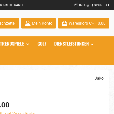
R KREDITKARTE
INFO@IQ-SPORT.CH
Du hast 0 Produkte auf dem Merkzettel
chzettel
Mein Konto
Warenkorb
CHF 0.00
TRENDSPIELE
GOLF
DIENSTLEISTUNGEN
Jako
.00
St. zzgl. Versandkosten