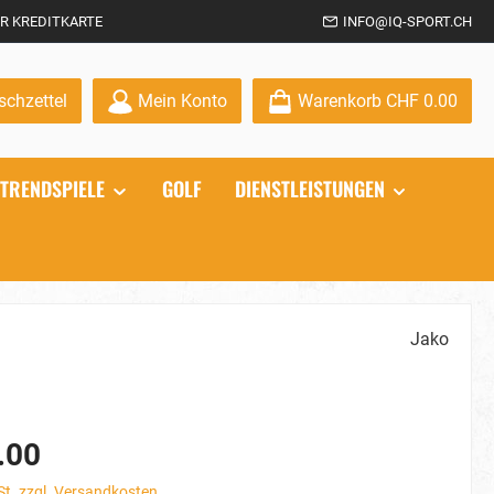
R KREDITKARTE
INFO@IQ-SPORT.CH
Du hast 0 Produkte auf dem Merkzettel
chzettel
Mein Konto
Warenkorb
CHF 0.00
TRENDSPIELE
GOLF
DIENSTLEISTUNGEN
Jako
.00
St. zzgl. Versandkosten