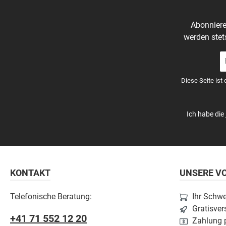
Abonniere
werden stet
E-
Ma
A
Diese Seite ist
*
Ich habe die
KONTAKT
UNSERE VO
Telefonische Beratung:
Ihr Schw
Gratisver
+41 71 552 12 20
Zahlung p