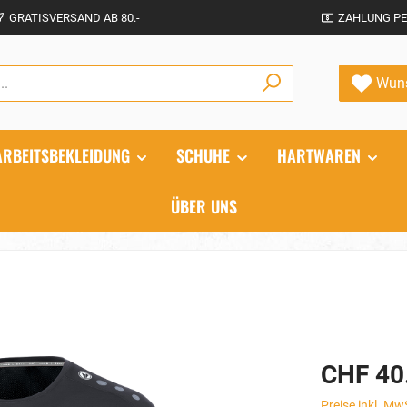
GRATISVERSAND AB 80.-
ZAHLUNG PE
Wuns
ARBEITSBEKLEIDUNG
SCHUHE
HARTWAREN
ÜBER UNS
CHF 40
Preise inkl. Mw