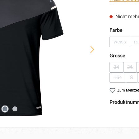
Nicht mehr
auswä
Farbe
weiss
ro
(Diese Opt
(
ausw
Grösse
34
36
(Diese Optio
(Dies
164
S
(Diese Optio
(Die
Zum Merkzet
Produktnum