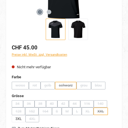
CHF 45.00
Preise inkl. MwSt. zzgl. Versandkosten
Nicht mehr verfügbar
auswählen
Farbe
weiss
rot
gelb
schwarz
grau
blau
(Diese Option ist zurzeit nicht verfügbar.)
(Diese Option ist zurzeit nicht verfügbar.)
(Diese Option ist zurzeit nicht verfügbar.)
(Diese Option ist zurzeit nicht verfügbar.)
(Diese Option ist zurzeit nicht 
(Diese Option ist zurz
auswählen
Grösse
34
36
38
40
42
44
116
140
(Diese Option ist zurzeit nicht verfügbar.)
(Diese Option ist zurzeit nicht verfügbar.)
(Diese Option ist zurzeit nicht verfügbar.)
(Diese Option ist zurzeit nicht verfügbar.)
(Diese Option ist zurzeit nicht verfügbar.)
(Diese Option ist zurzeit nicht verfügb
(Diese Option ist zurzeit nich
(Diese Option ist zu
128
152
164
S
M
L
XL
XXL
(Diese Option ist zurzeit nicht verfügbar.)
(Diese Option ist zurzeit nicht verfügbar.)
(Diese Option ist zurzeit nicht verfügbar.)
(Diese Option ist zurzeit nicht verfügbar.)
(Diese Option ist zurzeit nicht verfügbar.)
(Diese Option ist zurzeit nicht verfü
(Diese Option ist zurzeit nich
(Diese Option ist zu
3XL
4XL
(Diese Option ist zurzeit nicht verfügbar.)