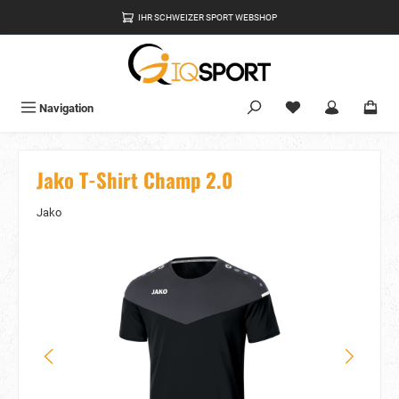
alt springen
IHR SCHWEIZER SPORT WEBSHOP
Du hast 0 Produkte
Navigation
Jako T-Shirt Champ 2.0
Jako
Bildergalerie überspringen