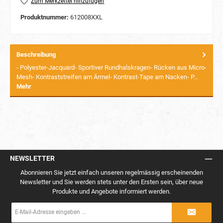
Zum Merkzettel hinzufügen
Produktnummer:
612008XXL
Beschreibung
- Polyester-Jacquard- Sportiver Rundhalskragen- Rücken aus Micro-
Mesh- Kontraststreifen am Ärmel- Kontrast-Tape am Nacken- P…
Mehr
NEWSLETTER
Abonnieren Sie jetzt einfach unseren regelmässig erscheinenden
Newsletter und Sie werden stets unter den Ersten sein, über neue
Produkte und Angebote informiert werden.
E-
Mail-
Adresse