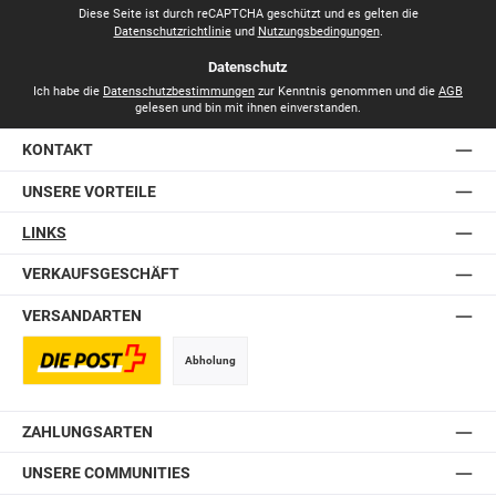
*
Diese Seite ist durch reCAPTCHA geschützt und es gelten die
Datenschutzrichtlinie
und
Nutzungsbedingungen
.
Datenschutz
Ich habe die
Datenschutzbestimmungen
zur Kenntnis genommen und die
AGB
gelesen und bin mit ihnen einverstanden.
KONTAKT
UNSERE VORTEILE
LINKS
VERKAUFSGESCHÄFT
VERSANDARTEN
Abholung
Postversand
ZAHLUNGSARTEN
UNSERE COMMUNITIES