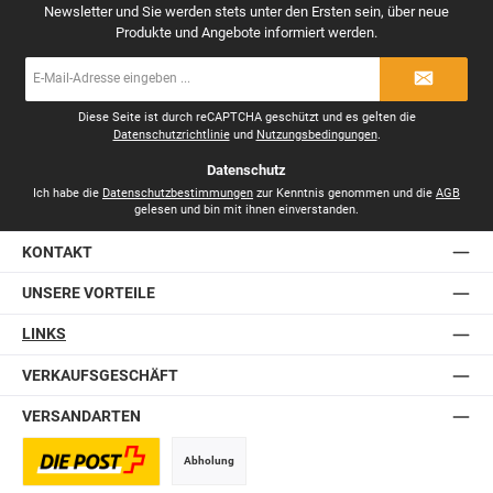
Newsletter und Sie werden stets unter den Ersten sein, über neue
Produkte und Angebote informiert werden.
E-
Mail-
Adresse
*
Diese Seite ist durch reCAPTCHA geschützt und es gelten die
Datenschutzrichtlinie
und
Nutzungsbedingungen
.
Datenschutz
Ich habe die
Datenschutzbestimmungen
zur Kenntnis genommen und die
AGB
gelesen und bin mit ihnen einverstanden.
KONTAKT
UNSERE VORTEILE
LINKS
VERKAUFSGESCHÄFT
VERSANDARTEN
Abholung