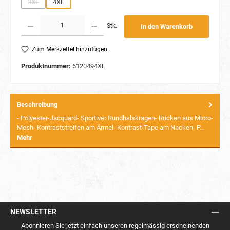
3XL
4XL
(Diese Option ist zurzeit nicht verfügbar.)
Produkt Anzahl: Gib den gewünschten Wert ein oder benutze die Schaltflächen um die Anzahl
Stk.
In den Warenkorb
Zum Merkzettel hinzufügen
Produktnummer:
6120494XL
Beschreibung
- Polyester-Jacquard- Sportiver Rundhalskragen- Rücken aus Micro-
Mesh- Kontraststreifen am Ärmel- Kontrast-Tape am Nacken- P…
Mehr
NEWSLETTER
Abonnieren Sie jetzt einfach unseren regelmässig erscheinenden