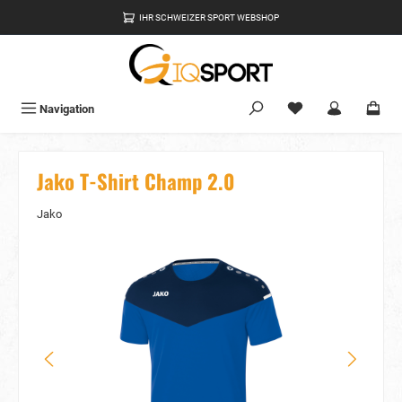
alt springen
IHR SCHWEIZER SPORT WEBSHOP
Du hast 0 Produkte
Navigation
Jako T-Shirt Champ 2.0
Jako
Bildergalerie überspringen