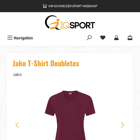
alt springen
IHR SCHWEIZER SPORT WEBSHOP
Du hast 0 Produkte
Navigation
Jako T-Shirt Doubletex
Jako
Bildergalerie überspringen