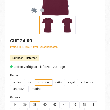
CHF 24.00
Preise inkl. MwSt. zzgl. Versandkosten
Nur noch 1 lieferbar
Sofort verfügbar, Lieferzeit: 2-3 Tage
auswählen
Farbe
weiss
rot
maroon
grün
royal
schwarz
anthrazit
marine
auswählen
Grösse
34
36
38
40
42
44
46
48
S