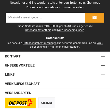
Newsletter und Sie werden stets unter den Ersten sein, über neue
Produkte und Angebote informiert werden.
E-
Mail-
Adresse
*
Diese Seite ist durch reCAPTCHA geschützt und es gelten die
Datenschutzrichtlinie
und
Nutzungsbedingungen
.
Datenschutz
Ich habe die
Datenschutzbestimmungen
zur Kenntnis genommen und die
AGB
gelesen und bin mit ihnen einverstanden.
KONTAKT
UNSERE VORTEILE
LINKS
VERKAUFSGESCHÄFT
VERSANDARTEN
Abholung