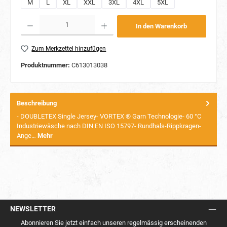
M
L
XL
XXL
3XL
4XL
5XL
Produkt Anzahl: Gib den gewünschten Wert ein oder benutze die Schaltflächen um die Anzahl
In den Warenkorb
Zum Merkzettel hinzufügen
Produktnummer:
C613013038
Beschreibung
- DOUBLETEX Single Jersey- VORTEX ® Garn Technologie- 60 °C
Industriewäsche nach DIN EN ISO 15797- Rundhals-Rippkragen-
Ange…
Mehr
NEWSLETTER
Abonnieren Sie jetzt einfach unseren regelmässig erscheinenden