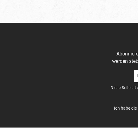
Abonniere
werden stet
E-
Ma
A
Diese Seite ist
*
Ich habe die