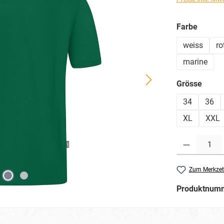
auswä
Farbe
weiss
ro
marine
ausw
Grösse
34
36
XL
XXL
Produkt Anzahl: G
Zum Merkzet
Produktnum