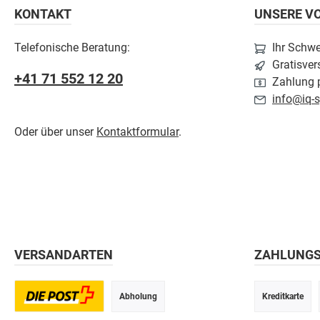
KONTAKT
UNSERE VO
Telefonische Beratung:
Ihr Schw
Gratisver
+41 71 552 12 20
Zahlung p
info@iq-s
Oder über unser
Kontaktformular
.
VERSANDARTEN
ZAHLUNG
Abholung
Kreditkarte
Postversand