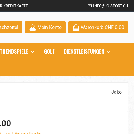
R KREDITKARTE
INFO@IQ-SPORT.CH
Du hast 0 Produkte auf dem Merkzettel
chzettel
Mein Konto
Warenkorb
CHF 0.00
TRENDSPIELE
GOLF
DIENSTLEISTUNGEN
Jako
.00
St. zzgl. Versandkosten