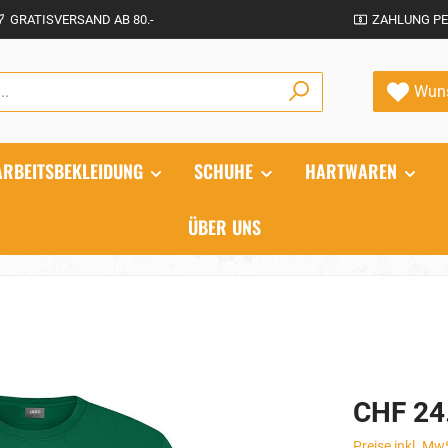
GRATISVERSAND AB 80.-
ZAHLUNG PE
Wuns
ARBEITSBEKLEIDUNG
SCHUHE
HARTWAREN
ÜBER UNS
CHF 24
Preise inkl. Mw