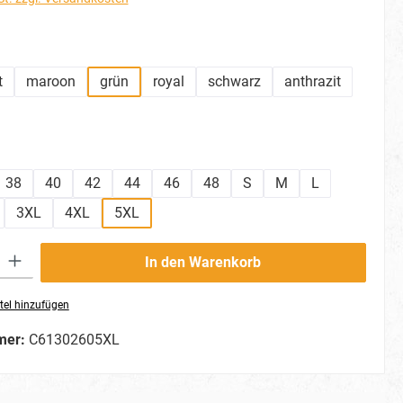
hlen
t
maroon
grün
royal
schwarz
anthrazit
ählen
38
40
42
44
46
48
S
M
L
3XL
4XL
5XL
ib den gewünschten Wert ein oder benutze die Schaltflächen um die Anzahl zu erhö
In den Warenkorb
tel hinzufügen
mer:
C61302605XL