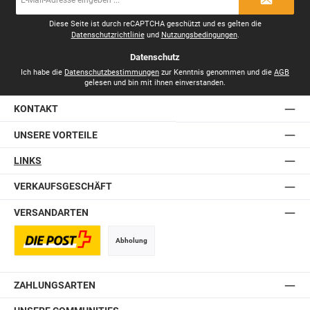
Mail-
Adresse
*
Diese Seite ist durch reCAPTCHA geschützt und es gelten die
Datenschutzrichtlinie
und
Nutzungsbedingungen
.
Datenschutz
Ich habe die
Datenschutzbestimmungen
zur Kenntnis genommen und die
AGB
gelesen und bin mit ihnen einverstanden.
KONTAKT
UNSERE VORTEILE
LINKS
VERKAUFSGESCHÄFT
VERSANDARTEN
Abholung
Postversand
ZAHLUNGSARTEN