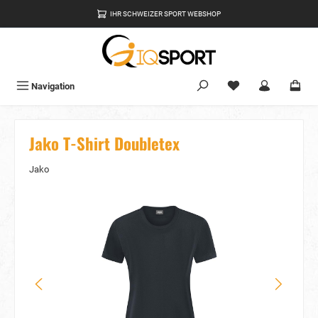
alt springen
IHR SCHWEIZER SPORT WEBSHOP
Du hast 0 Produkte
Navigation
Jako T-Shirt Doubletex
Jako
Bildergalerie überspringen