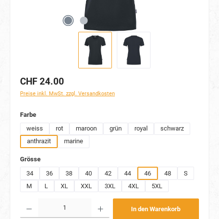
CHF 24.00
Preise inkl. MwSt. zzgl. Versandkosten
auswählen
Farbe
weiss
rot
maroon
grün
royal
schwarz
anthrazit
marine
auswählen
Grösse
34
36
38
40
42
44
46
48
S
M
L
XL
XXL
3XL
4XL
5XL
Produkt Anzahl: Gib den gewünschten Wert ein oder benutze die Schaltflächen um die Anzahl
In den Warenkorb