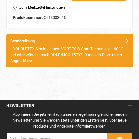
Zum Merkzettel hinzufügen
Produktnummer:
C613083046
Beschreibung
- DOUBLETEX Single Jersey- VORTEX ® Garn Technologie- 60 °C
Industriewäsche nach DIN EN ISO 15797- Rundhals-Rippkragen-
Ange…
Mehr
NEWSLETTER
Abonnieren Sie jetzt einfach unseren regelmässig erscheinenden
Newsletter und Sie werden stets unter den Ersten sein, über neue
Produkte und Angebote informiert werden.
E-