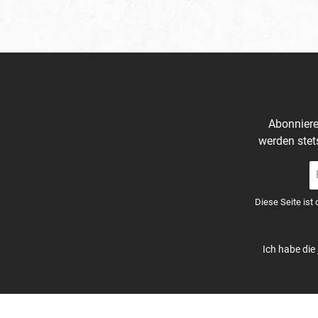
Abonniere
werden stet
E-
Ma
A
Diese Seite ist
*
Ich habe die