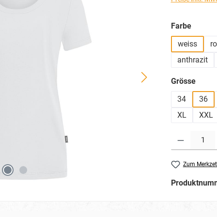
auswä
Farbe
weiss
ro
anthrazit
ausw
Grösse
34
36
XL
XXL
Produkt Anzahl: G
Zum Merkzet
Produktnum