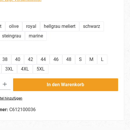
hlen
t
olive
royal
hellgrau meliert
schwarz
steingrau
marine
ählen
38
40
42
44
46
48
S
M
L
3XL
4XL
5XL
ib den gewünschten Wert ein oder benutze die Schaltflächen um die Anzahl zu erhö
In den Warenkorb
tel hinzufügen
mer:
C612100036