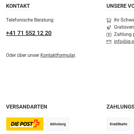
KONTAKT
UNSERE VO
Telefonische Beratung:
Ihr Schw
Gratisver
+41 71 552 12 20
Zahlung p
info@iq-s
Oder über unser
Kontaktformular
.
VERSANDARTEN
ZAHLUNG
Abholung
Kreditkarte
Postversand