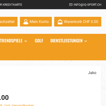
R KREDITKARTE
INFO@IQ-SPORT.CH
Du hast 0 Produkte auf dem Merkzettel
chzettel
Mein Konto
Warenkorb
CHF 0.00
TRENDSPIELE
GOLF
DIENSTLEISTUNGEN
Jako
.00
St. zzgl. Versandkosten