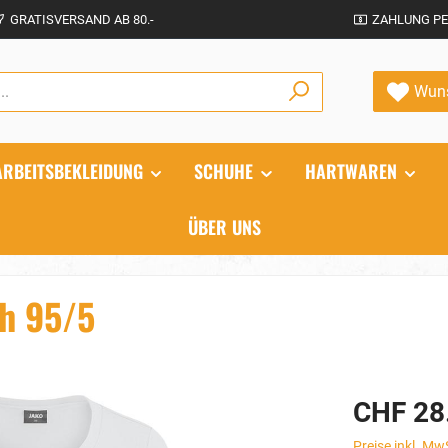
GRATISVERSAND AB 80.-
ZAHLUNG PE
Wuns
ARBEITSBEKLEIDUNG
SCHUHE
HARTWAREN
ÜBER UNS
ch 95/5
CHF 28
Preise inkl. Mw