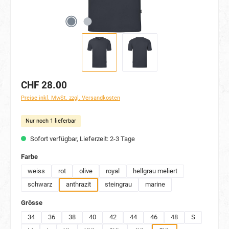
CHF 28.00
Preise inkl. MwSt. zzgl. Versandkosten
Nur noch 1 lieferbar
Sofort verfügbar, Lieferzeit: 2-3 Tage
auswählen
Farbe
weiss
rot
olive
royal
hellgrau meliert
schwarz
anthrazit
steingrau
marine
auswählen
Grösse
34
36
38
40
42
44
46
48
S