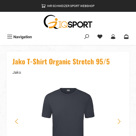
alt springen
IHR SCHWEIZER SPORT WEBSHOP
Du hast 0 Produkte
Navigation
Jako T-Shirt Organic Stretch 95/5
Jako
Bildergalerie überspringen