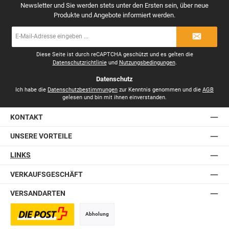
Newsletter und Sie werden stets unter den Ersten sein, über neue
Produkte und Angebote informiert werden.
E-
Mail-
Adresse
*
Diese Seite ist durch reCAPTCHA geschützt und es gelten die
Datenschutzrichtlinie
und
Nutzungsbedingungen
.
Datenschutz
Ich habe die
Datenschutzbestimmungen
zur Kenntnis genommen und die
AGB
gelesen und bin mit ihnen einverstanden.
KONTAKT
UNSERE VORTEILE
LINKS
VERKAUFSGESCHÄFT
VERSANDARTEN
Abholung