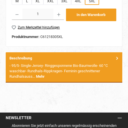
M
L
XL
XXL
3XL
4XL
5XL
Produkt Anzahl: Gib den gewünschten Wert ein oder benutze die Schaltflächen um die Anzahl
In den Warenkorb
Zum Merkzettel hinzufügen
Produktnummer:
C61218305XL
Beschreibung
- 95/5- Single-Jersey- Ringgesponnene Bio-Baumwolle- 60 °C
waschbar- Rundhals-Rippkragen- Feminin geschnittener
Rundhalsauss…
Mehr
NEWSLETTER
Abonnieren Sie jetzt einfach unseren regelmässig erscheinenden