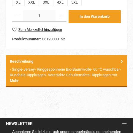
XL
XXL
3XL
4XL
5XL
Produkt Anzahl: Gib den gewünschten Wert ein oder benutze die Schaltflächen um die Anzahl
In den Warenkorb
Zum Merkzettel hinzufügen
Produktnummer:
C6120000152
Beschreibung
- Single-Jersey- Ringgesponnene Bio-Baumwolle- 60 °C waschbar-
Rundhals-Rippkragen- Verstärkte Schulternähte- Rippkragen mit…
Mehr
NEWSLETTER
Abonnieren Sie jetzt einfach unseren regelmässig erscheinenden