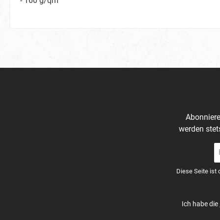
- 160 g/qm
Abonniere
werden stet
E-
Ma
A
Diese Seite ist
*
Ich habe die