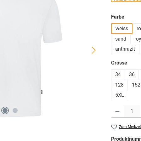
auswä
Farbe
weiss
ro
sand
roy
anthrazit
ausw
Grösse
34
36
128
152
5XL
Produkt Anzahl: G
Zum Merkzet
Produktnum