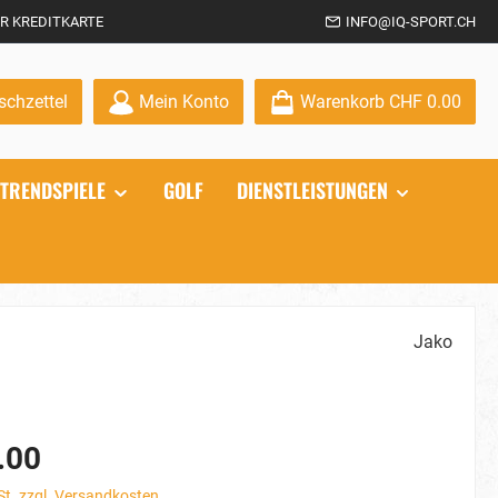
R KREDITKARTE
INFO@IQ-SPORT.CH
Du hast 0 Produkte auf dem Merkzettel
chzettel
Mein Konto
Warenkorb
CHF 0.00
TRENDSPIELE
GOLF
DIENSTLEISTUNGEN
Jako
.00
St. zzgl. Versandkosten