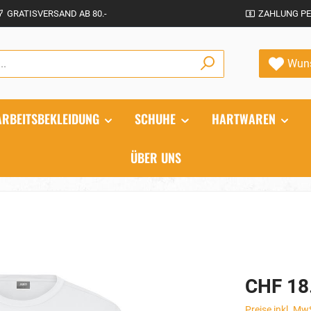
GRATISVERSAND AB 80.-
ZAHLUNG PE
Wuns
ARBEITSBEKLEIDUNG
SCHUHE
HARTWAREN
ÜBER UNS
CHF 18
Preise inkl. Mw