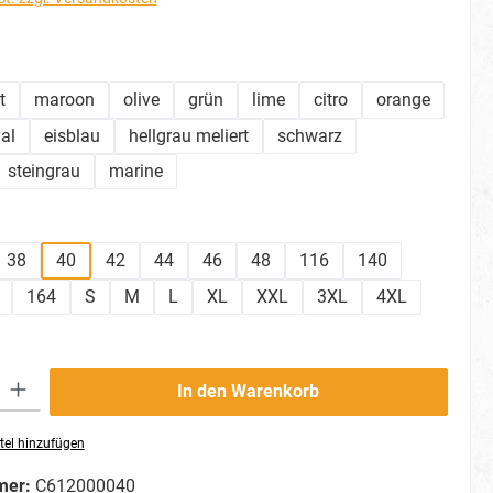
hlen
t
maroon
olive
grün
lime
citro
orange
al
eisblau
hellgrau meliert
schwarz
steingrau
marine
ählen
38
40
42
44
46
48
116
140
164
S
M
L
XL
XXL
3XL
4XL
ib den gewünschten Wert ein oder benutze die Schaltflächen um die Anzahl zu erhö
In den Warenkorb
tel hinzufügen
mer:
C612000040