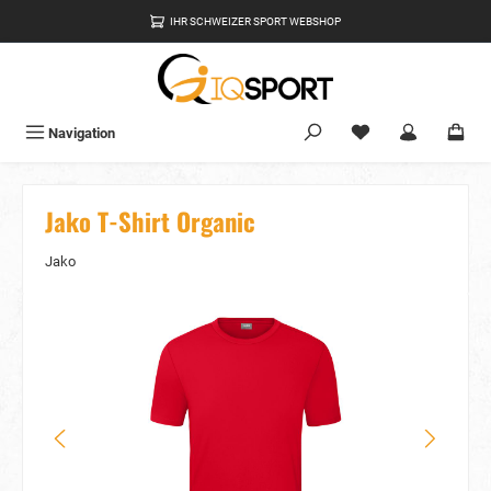
alt springen
IHR SCHWEIZER SPORT WEBSHOP
Du hast 0 Produkte
Navigation
Jako T-Shirt Organic
Jako
Bildergalerie überspringen