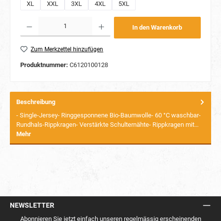
XL
XXL
3XL
4XL
5XL
Produkt Anzahl: Gib den gewünschten Wert ein oder benutze die Schaltflächen um die Anzahl
In den Warenkorb
Zum Merkzettel hinzufügen
Produktnummer:
C6120100128
Beschreibung
- Single-Jersey- Ringgesponnene Bio-Baumwolle- 60 °C waschbar-
Rundhals-Rippkragen- Verstärkte Schulternähte- Rippkragen mit…
Mehr
NEWSLETTER
Abonnieren Sie jetzt einfach unseren regelmässig erscheinenden