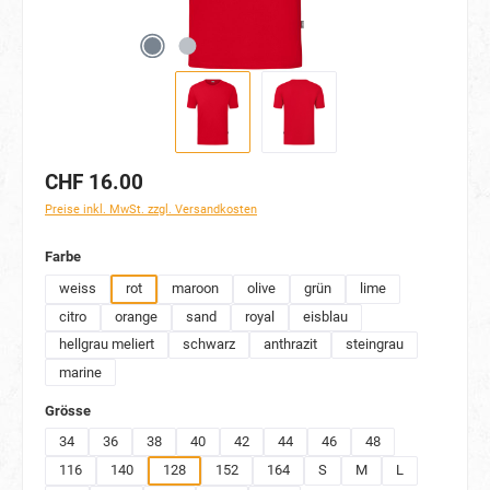
CHF 16.00
Preise inkl. MwSt. zzgl. Versandkosten
auswählen
Farbe
weiss
rot
maroon
olive
grün
lime
citro
orange
sand
royal
eisblau
hellgrau meliert
schwarz
anthrazit
steingrau
marine
auswählen
Grösse
34
36
38
40
42
44
46
48
116
140
128
152
164
S
M
L