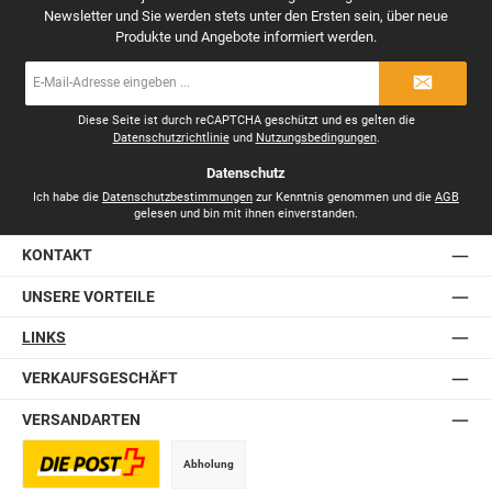
Newsletter und Sie werden stets unter den Ersten sein, über neue
Produkte und Angebote informiert werden.
E-
Mail-
Adresse
*
Diese Seite ist durch reCAPTCHA geschützt und es gelten die
Datenschutzrichtlinie
und
Nutzungsbedingungen
.
Datenschutz
Ich habe die
Datenschutzbestimmungen
zur Kenntnis genommen und die
AGB
gelesen und bin mit ihnen einverstanden.
KONTAKT
UNSERE VORTEILE
LINKS
VERKAUFSGESCHÄFT
VERSANDARTEN
Abholung