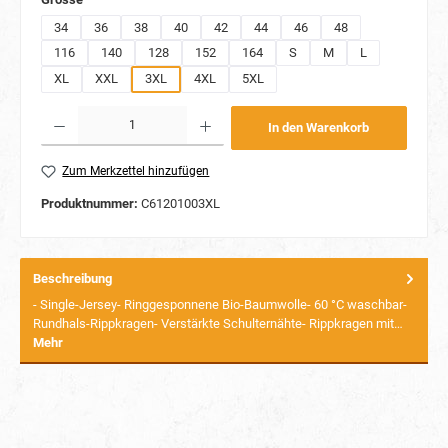
34
36
38
40
42
44
46
48
116
140
128
152
164
S
M
L
XL
XXL
3XL
4XL
5XL
Produkt Anzahl: Gib den gewünschten Wert ein oder benutze die Schaltflächen um die Anzahl
In den Warenkorb
Zum Merkzettel hinzufügen
Produktnummer:
C61201003XL
Beschreibung
- Single-Jersey- Ringgesponnene Bio-Baumwolle- 60 °C waschbar-
Rundhals-Rippkragen- Verstärkte Schulternähte- Rippkragen mit…
Mehr