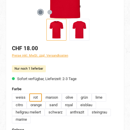
CHF 18.00
Preise inkl. MwSt. zzgl. Versandkosten
Nur noch 1 lieferbar
Sofort verfügbar, Lieferzeit: 2-3 Tage
auswählen
Farbe
weiss
rot
maroon
olive
grün
lime
citro
orange
sand
royal
eisblau
hellgrau meliert
schwarz
anthrazit
steingrau
marine
auswählen
Grösse