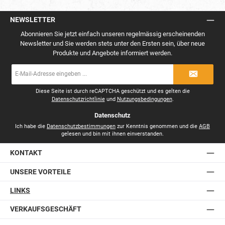
NEWSLETTER
Abonnieren Sie jetzt einfach unseren regelmässig erscheinenden
Newsletter und Sie werden stets unter den Ersten sein, über neue
Produkte und Angebote informiert werden.
E-
Mail-
Adresse
*
Diese Seite ist durch reCAPTCHA geschützt und es gelten die
Datenschutzrichtlinie
und
Nutzungsbedingungen
.
Datenschutz
Ich habe die
Datenschutzbestimmungen
zur Kenntnis genommen und die
AGB
gelesen und bin mit ihnen einverstanden.
KONTAKT
UNSERE VORTEILE
LINKS
VERKAUFSGESCHÄFT