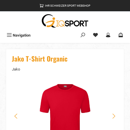
alt springen
IHR SCHWEIZER SPORT WEBSHOP
Du hast 0 Produkte
Navigation
Jako T-Shirt Organic
Jako
Bildergalerie überspringen