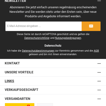
NEWSLETTER
Abonnieren Sie jetzt einfach unseren regelmässig erscheinenden
Newsletter und Sie werden stets unter den Ersten sein, über neue
Produkte und Angebote informiert werden.
E-
Mail-
Adresse
*
Diese Seite ist durch reCAPTCHA geschützt und es gelten die
Datenschutzrichtlinie
und
Nutzungsbedingungen
.
Datenschutz
Ich habe die
Datenschutzbestimmungen
zur Kenntnis genommen und die
AGB
gelesen und bin mit ihnen einverstanden.
KONTAKT
UNSERE VORTEILE
LINKS
VERKAUFSGESCHÄFT
VERSANDARTEN