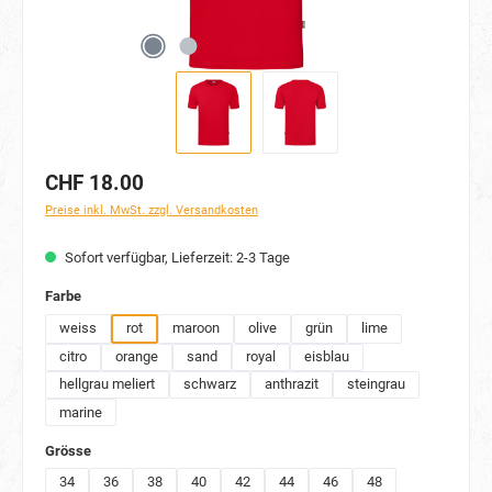
CHF 18.00
Preise inkl. MwSt. zzgl. Versandkosten
Sofort verfügbar, Lieferzeit: 2-3 Tage
auswählen
Farbe
weiss
rot
maroon
olive
grün
lime
citro
orange
sand
royal
eisblau
hellgrau meliert
schwarz
anthrazit
steingrau
marine
auswählen
Grösse
34
36
38
40
42
44
46
48