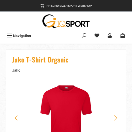
alt springen
IHR SCHWEIZER SPORT WEBSHOP
Du hast 0 Produkte
Navigation
Jako T-Shirt Organic
Jako
Bildergalerie überspringen