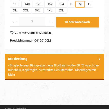
116
140
128
152
164
S
M
L
XL
XXL
3XL
4XL
5XL
Produkt Anzahl: Gib den gewünschten Wert ein oder benutze die Schaltflächen um die Anzahl
In den Warenkorb
Zum Merkzettel hinzufügen
Produktnummer:
C6120100M
Beschreibung
- Single-Jersey- Ringgesponnene Bio-Baumwolle- 60 °C waschbar-
Rundhals-Rippkragen- Verstärkte Schulternähte- Rippkragen mit…
Mehr