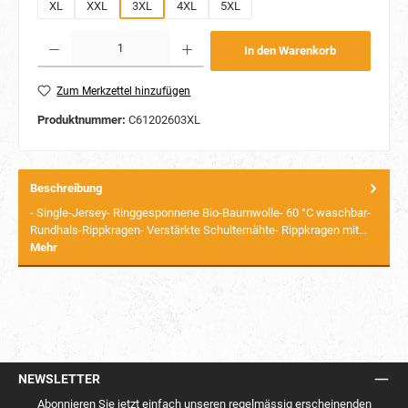
XL
XXL
3XL
4XL
5XL
Produkt Anzahl: Gib den gewünschten Wert ein oder benutze die Schaltflächen um die Anzahl
In den Warenkorb
Zum Merkzettel hinzufügen
Produktnummer:
C61202603XL
Beschreibung
- Single-Jersey- Ringgesponnene Bio-Baumwolle- 60 °C waschbar-
Rundhals-Rippkragen- Verstärkte Schulternähte- Rippkragen mit…
Mehr
NEWSLETTER
Abonnieren Sie jetzt einfach unseren regelmässig erscheinenden