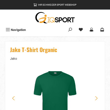
alt springen
IHR SCHWEIZER SPORT WEBSHOP
Du hast 0 Produkte
Navigation
Jako T-Shirt Organic
Jako
Bildergalerie überspringen