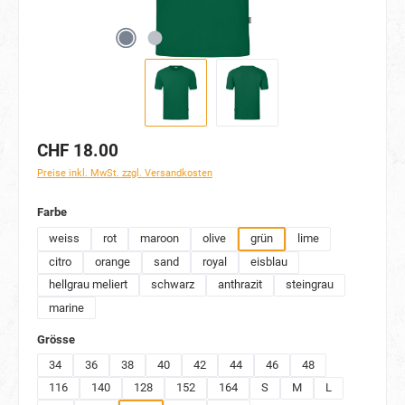
CHF 18.00
Preise inkl. MwSt. zzgl. Versandkosten
auswählen
Farbe
weiss
rot
maroon
olive
grün
lime
citro
orange
sand
royal
eisblau
hellgrau meliert
schwarz
anthrazit
steingrau
marine
auswählen
Grösse
34
36
38
40
42
44
46
48
116
140
128
152
164
S
M
L