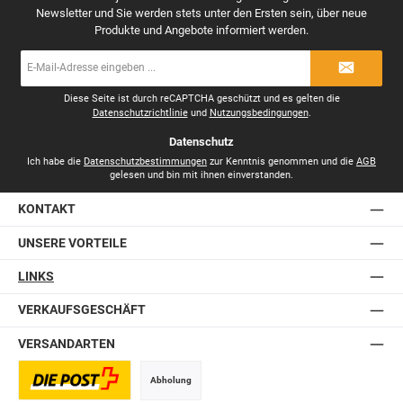
Newsletter und Sie werden stets unter den Ersten sein, über neue
Produkte und Angebote informiert werden.
E-
Mail-
Adresse
*
Diese Seite ist durch reCAPTCHA geschützt und es gelten die
Datenschutzrichtlinie
und
Nutzungsbedingungen
.
Datenschutz
Ich habe die
Datenschutzbestimmungen
zur Kenntnis genommen und die
AGB
gelesen und bin mit ihnen einverstanden.
KONTAKT
UNSERE VORTEILE
LINKS
VERKAUFSGESCHÄFT
VERSANDARTEN
Abholung