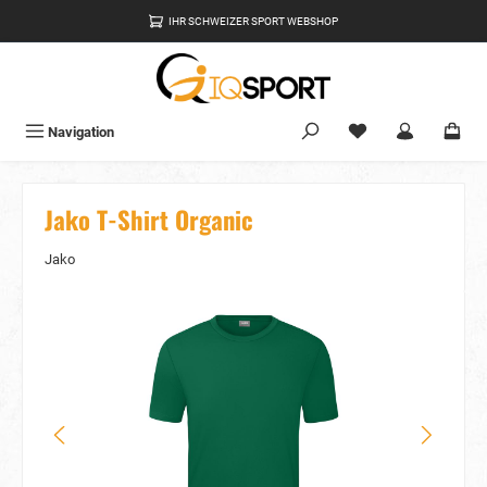
alt springen
IHR SCHWEIZER SPORT WEBSHOP
Du hast 0 Produkte
Navigation
Jako T-Shirt Organic
Jako
Bildergalerie überspringen