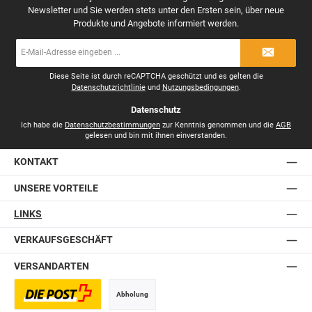
Newsletter und Sie werden stets unter den Ersten sein, über neue
Produkte und Angebote informiert werden.
E-
Mail-
Adresse
*
Diese Seite ist durch reCAPTCHA geschützt und es gelten die
Datenschutzrichtlinie
und
Nutzungsbedingungen
.
Datenschutz
Ich habe die
Datenschutzbestimmungen
zur Kenntnis genommen und die
AGB
gelesen und bin mit ihnen einverstanden.
KONTAKT
UNSERE VORTEILE
LINKS
VERKAUFSGESCHÄFT
VERSANDARTEN
Abholung