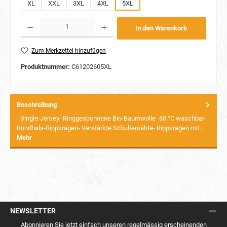
XL
XXL
3XL
4XL
5XL
Produkt Anzahl: Gib den gewünschten Wert ein oder benutze die Schaltflächen um die Anzahl
In den Warenkorb
Zum Merkzettel hinzufügen
Produktnummer:
C61202605XL
Beschreibung
- Single-Jersey- Ringgesponnene Bio-Baumwolle- 60 °C waschbar-
Rundhals-Rippkragen- Verstärkte Schulternähte- Rippkragen mit…
Mehr
NEWSLETTER
Abonnieren Sie jetzt einfach unseren regelmässig erscheinenden