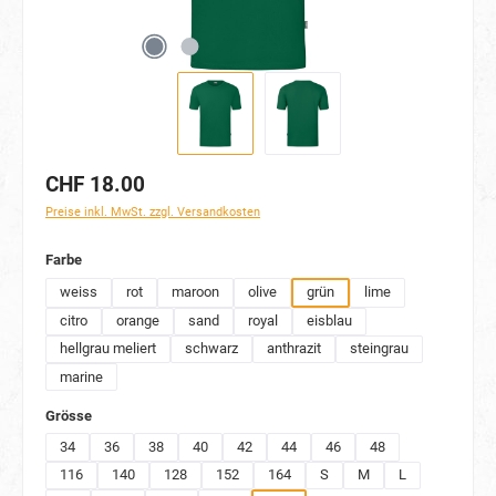
CHF 18.00
Preise inkl. MwSt. zzgl. Versandkosten
auswählen
Farbe
weiss
rot
maroon
olive
grün
lime
citro
orange
sand
royal
eisblau
hellgrau meliert
schwarz
anthrazit
steingrau
marine
auswählen
Grösse
34
36
38
40
42
44
46
48
116
140
128
152
164
S
M
L