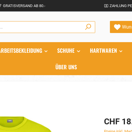
GRATISVERSAND AB 80.-
ZAHLUNG PE
Wuns
ARBEITSBEKLEIDUNG
SCHUHE
HARTWAREN
ÜBER UNS
CHF 18
Preise inkl. Mw