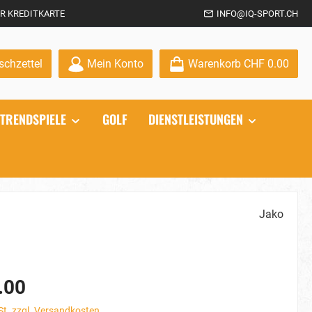
R KREDITKARTE
INFO@IQ-SPORT.CH
Du hast 0 Produkte auf dem Merkzettel
chzettel
Mein Konto
Warenkorb
CHF 0.00
TRENDSPIELE
GOLF
DIENSTLEISTUNGEN
Jako
.00
St. zzgl. Versandkosten