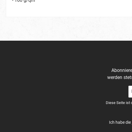
- 160 g/qm
Abonniere
werden stet
E-
Ma
A
Diese Seite ist
*
Ich habe die