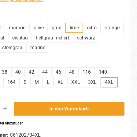
hlen
t
maroon
olive
grün
lime
citro
orange
al
eisblau
hellgrau meliert
schwarz
steingrau
marine
ählen
38
40
42
44
46
48
116
140
164
S
M
L
XL
XXL
3XL
4XL
ib den gewünschten Wert ein oder benutze die Schaltflächen um die Anzahl zu erhö
In den Warenkorb
tel hinzufügen
mer:
C61202704XL