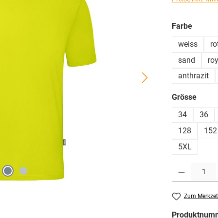
auswä
Farbe
weiss
ro
sand
roy
anthrazit
ausw
Grösse
34
36
128
152
5XL
Produkt Anzahl: G
Zum Merkzet
Produktnum