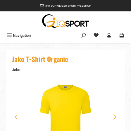
alt springen
IHR SCHWEIZER SPORT WEBSHOP
Du hast 0 Produkte
Navigation
Jako T-Shirt Organic
Jako
Bildergalerie überspringen