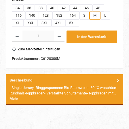
34
36
38
40
42
44
46
48
116
140
128
152
164
S
M
L
XL
XXL
3XL
4XL
5XL
Produkt Anzahl: Gib den gewünschten Wert ein oder benutze die Schaltflächen um die Anzahl
In den Warenkorb
Zum Merkzettel hinzufügen
Produktnummer:
C6120300M
Beschreibung
- Single-Jersey- Ringgesponnene Bio-Baumwolle- 60 °C waschbar-
Rundhals-Rippkragen- Verstärkte Schulternähte- Rippkragen mit…
Mehr