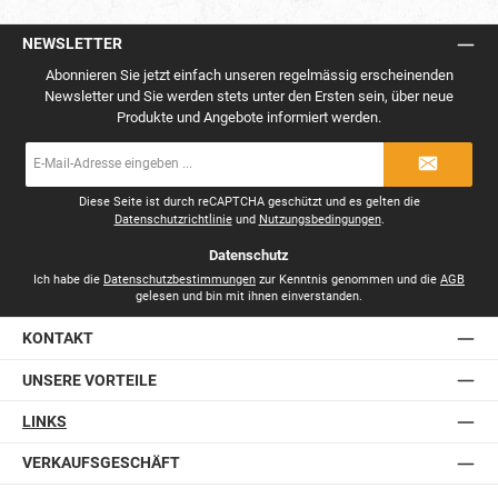
NEWSLETTER
Abonnieren Sie jetzt einfach unseren regelmässig erscheinenden
Newsletter und Sie werden stets unter den Ersten sein, über neue
Produkte und Angebote informiert werden.
E-
Mail-
Adresse
*
Diese Seite ist durch reCAPTCHA geschützt und es gelten die
Datenschutzrichtlinie
und
Nutzungsbedingungen
.
Datenschutz
Ich habe die
Datenschutzbestimmungen
zur Kenntnis genommen und die
AGB
gelesen und bin mit ihnen einverstanden.
KONTAKT
UNSERE VORTEILE
LINKS
VERKAUFSGESCHÄFT