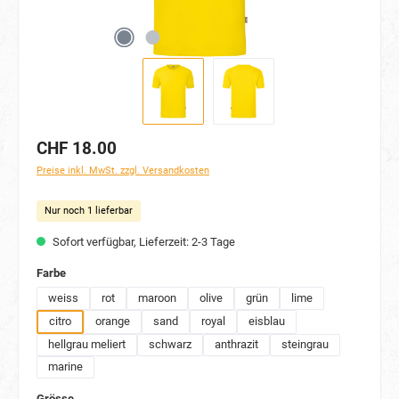
CHF 18.00
Preise inkl. MwSt. zzgl. Versandkosten
Nur noch 1 lieferbar
Sofort verfügbar, Lieferzeit: 2-3 Tage
auswählen
Farbe
weiss
rot
maroon
olive
grün
lime
citro
orange
sand
royal
eisblau
hellgrau meliert
schwarz
anthrazit
steingrau
marine
auswählen
Grösse