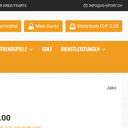
R KREDITKARTE
INFO@IQ-SPORT.CH
Du hast 0 Produkte auf dem Merkzettel
chzettel
Mein Konto
Warenkorb
CHF 0.00
TRENDSPIELE
GOLF
DIENSTLEISTUNGEN
Jako
.00
St. zzgl. Versandkosten