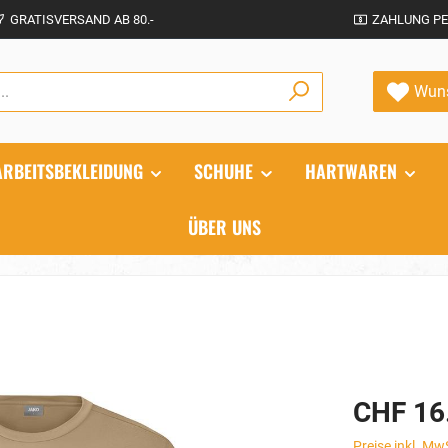
GRATISVERSAND AB 80.-
ZAHLUNG PE
Wuns
ARBEITSBEKLEIDUNG
SCHUHE
HARTWAREN
ÜBER UNS
CHF 16
Preise inkl. Mw