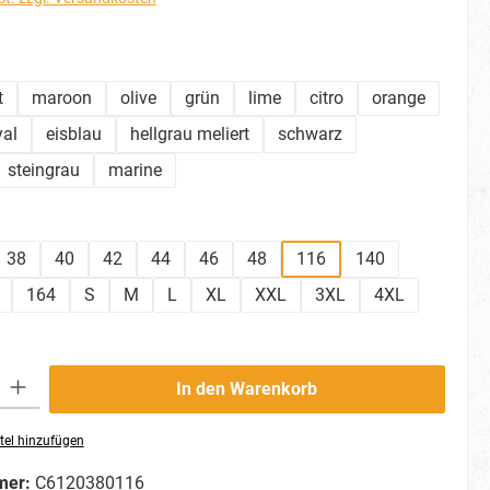
hlen
t
maroon
olive
grün
lime
citro
orange
yal
eisblau
hellgrau meliert
schwarz
steingrau
marine
ählen
38
40
42
44
46
48
116
140
164
S
M
L
XL
XXL
3XL
4XL
ib den gewünschten Wert ein oder benutze die Schaltflächen um die Anzahl zu erhö
In den Warenkorb
tel hinzufügen
mer:
C6120380116