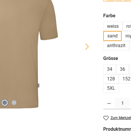
auswä
Farbe
weiss
ro
sand
ro
anthrazit
ausw
Grösse
34
36
128
152
5XL
Produkt Anzahl: G
Zum Merkzet
Produktnum