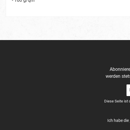
- 160 g/qm
Abonniere
werden stet
E-
Ma
A
Diese Seite ist
*
Ich habe die