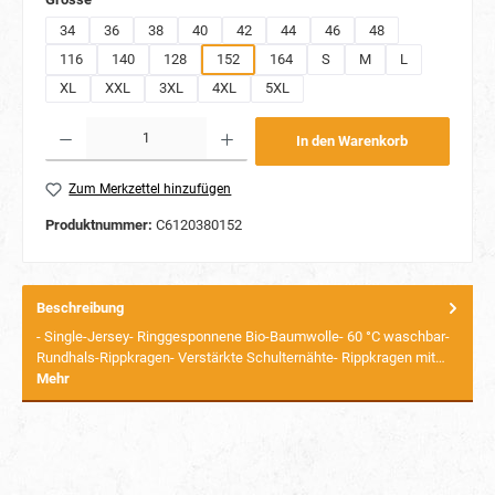
34
36
38
40
42
44
46
48
116
140
128
152
164
S
M
L
XL
XXL
3XL
4XL
5XL
Produkt Anzahl: Gib den gewünschten Wert ein oder benutze die Schaltflächen um die Anzahl
In den Warenkorb
Zum Merkzettel hinzufügen
Produktnummer:
C6120380152
Beschreibung
- Single-Jersey- Ringgesponnene Bio-Baumwolle- 60 °C waschbar-
Rundhals-Rippkragen- Verstärkte Schulternähte- Rippkragen mit…
Mehr