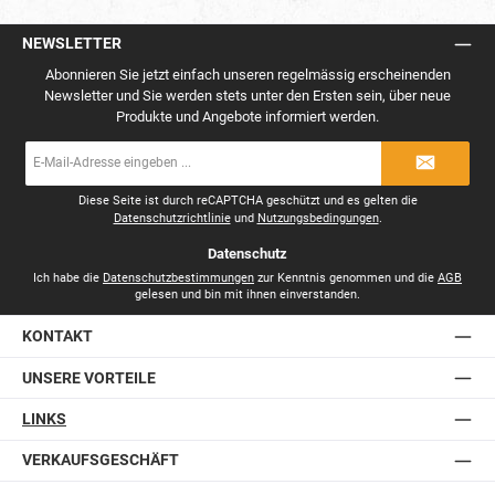
NEWSLETTER
Abonnieren Sie jetzt einfach unseren regelmässig erscheinenden
Newsletter und Sie werden stets unter den Ersten sein, über neue
Produkte und Angebote informiert werden.
E-
Mail-
Adresse
*
Diese Seite ist durch reCAPTCHA geschützt und es gelten die
Datenschutzrichtlinie
und
Nutzungsbedingungen
.
Datenschutz
Ich habe die
Datenschutzbestimmungen
zur Kenntnis genommen und die
AGB
gelesen und bin mit ihnen einverstanden.
KONTAKT
UNSERE VORTEILE
LINKS
VERKAUFSGESCHÄFT