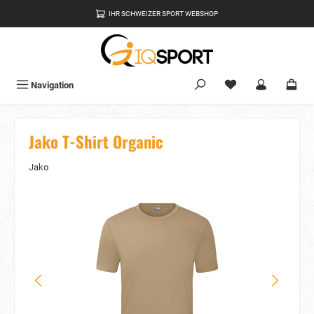
alt springen
IHR SCHWEIZER SPORT WEBSHOP
Du hast 0 Produkte
Navigation
Jako T-Shirt Organic
Jako
Bildergalerie überspringen