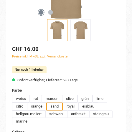
CHF 16.00
Preise inkl. MwSt. zzgl. Versandkosten
Nur noch 1 lieferbar
Sofort verfügbar, Lieferzeit: 2-3 Tage
auswählen
Farbe
weiss
rot
maroon
olive
grün
lime
citro
orange
sand
royal
eisblau
hellgrau meliert
schwarz
anthrazit
steingrau
marine
auswählen
Grösse