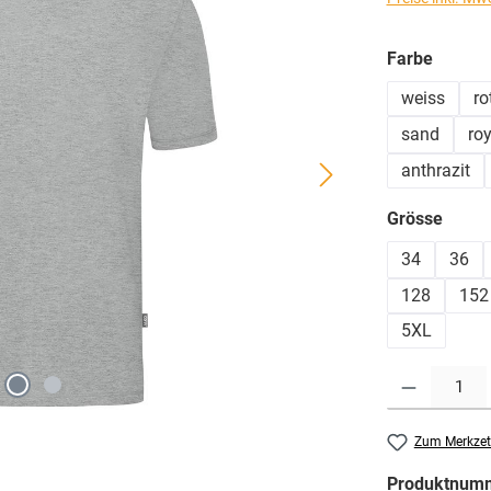
auswä
Farbe
weiss
ro
sand
roy
anthrazit
ausw
Grösse
34
36
128
152
5XL
Produkt Anzahl: G
Zum Merkzet
Produktnum