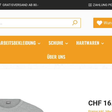
GRATISVERSAND AB 80.-
ZAHLUNG PE
Wuns
ARBEITSBEKLEIDUNG
SCHUHE
HARTWAREN
ÜBER UNS
CHF 16
Preise inkl. Mw