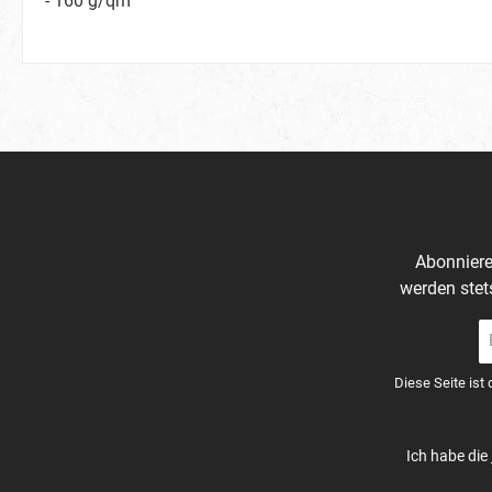
- 160 g/qm
Abonniere
werden stet
E-
Ma
A
Diese Seite ist
*
Ich habe die