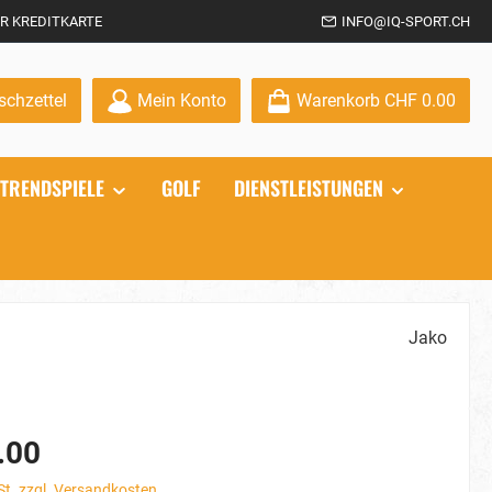
R KREDITKARTE
INFO@IQ-SPORT.CH
Du hast 0 Produkte auf dem Merkzettel
chzettel
Mein Konto
Warenkorb
CHF 0.00
TRENDSPIELE
GOLF
DIENSTLEISTUNGEN
Jako
.00
St. zzgl. Versandkosten