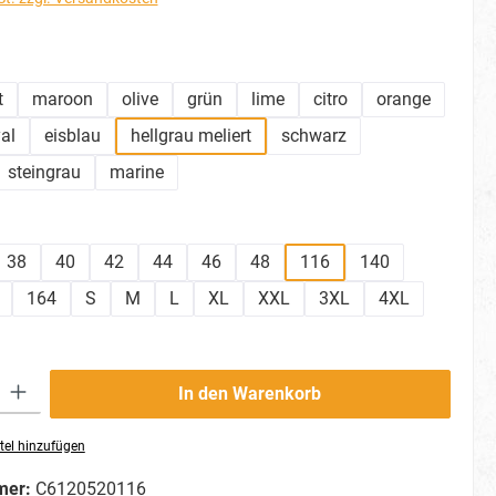
hlen
t
maroon
olive
grün
lime
citro
orange
al
eisblau
hellgrau meliert
schwarz
steingrau
marine
ählen
38
40
42
44
46
48
116
140
164
S
M
L
XL
XXL
3XL
4XL
ib den gewünschten Wert ein oder benutze die Schaltflächen um die Anzahl zu erhö
In den Warenkorb
tel hinzufügen
mer:
C6120520116