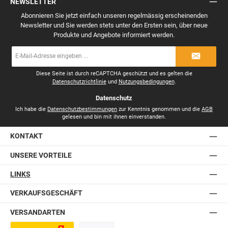
NEWSLETTER
Abonnieren Sie jetzt einfach unseren regelmässig erscheinenden
Newsletter und Sie werden stets unter den Ersten sein, über neue
Produkte und Angebote informiert werden.
E-
Mail-
Adresse
*
Diese Seite ist durch reCAPTCHA geschützt und es gelten die
Datenschutzrichtlinie
und
Nutzungsbedingungen
.
Datenschutz
Ich habe die
Datenschutzbestimmungen
zur Kenntnis genommen und die
AGB
gelesen und bin mit ihnen einverstanden.
KONTAKT
UNSERE VORTEILE
LINKS
VERKAUFSGESCHÄFT
VERSANDARTEN