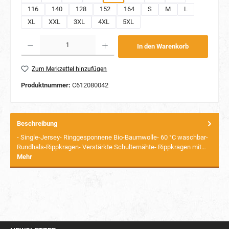
116
140
128
152
164
S
M
L
XL
XXL
3XL
4XL
5XL
Produkt Anzahl: Gib den gewünschten Wert ein oder benutze die Schaltflächen um die Anzahl
In den Warenkorb
Zum Merkzettel hinzufügen
Produktnummer:
C612080042
Beschreibung
- Single-Jersey- Ringgesponnene Bio-Baumwolle- 60 °C waschbar-
Rundhals-Rippkragen- Verstärkte Schulternähte- Rippkragen mit…
Mehr