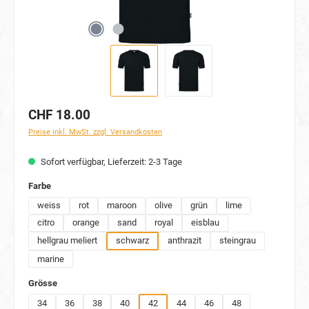
CHF 18.00
Preise inkl. MwSt. zzgl. Versandkosten
Sofort verfügbar, Lieferzeit: 2-3 Tage
auswählen
Farbe
weiss
rot
maroon
olive
grün
lime
citro
orange
sand
royal
eisblau
hellgrau meliert
schwarz
anthrazit
steingrau
marine
auswählen
Grösse
34
36
38
40
42
44
46
48