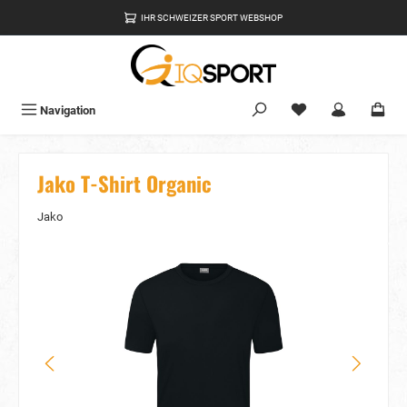
alt springen
IHR SCHWEIZER SPORT WEBSHOP
Du hast 0 Produkte
Navigation
Jako T-Shirt Organic
Jako
Bildergalerie überspringen