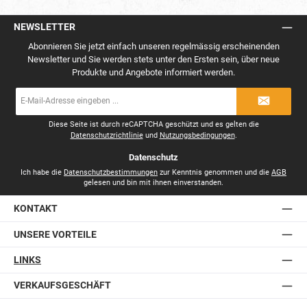
NEWSLETTER
Abonnieren Sie jetzt einfach unseren regelmässig erscheinenden
Newsletter und Sie werden stets unter den Ersten sein, über neue
Produkte und Angebote informiert werden.
E-
Mail-
Adresse
*
Diese Seite ist durch reCAPTCHA geschützt und es gelten die
Datenschutzrichtlinie
und
Nutzungsbedingungen
.
Datenschutz
Ich habe die
Datenschutzbestimmungen
zur Kenntnis genommen und die
AGB
gelesen und bin mit ihnen einverstanden.
KONTAKT
UNSERE VORTEILE
LINKS
VERKAUFSGESCHÄFT