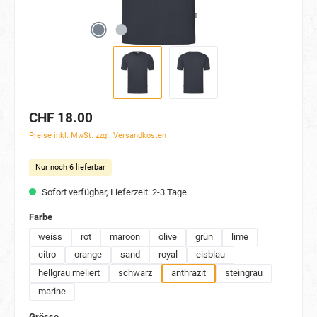
CHF 18.00
Preise inkl. MwSt. zzgl. Versandkosten
Nur noch 6 lieferbar
Sofort verfügbar, Lieferzeit: 2-3 Tage
auswählen
Farbe
weiss
rot
maroon
olive
grün
lime
citro
orange
sand
royal
eisblau
hellgrau meliert
schwarz
anthrazit
steingrau
marine
auswählen
Grösse