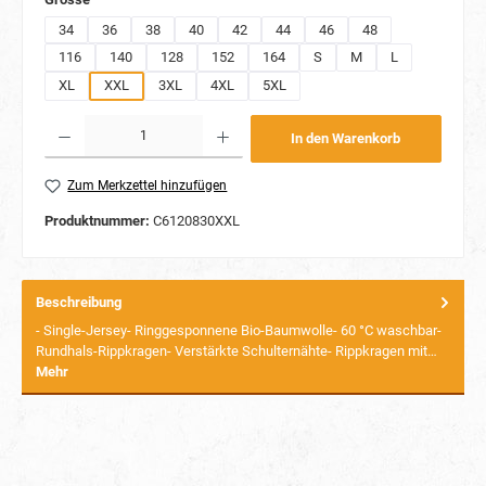
34
36
38
40
42
44
46
48
116
140
128
152
164
S
M
L
XL
XXL
3XL
4XL
5XL
Produkt Anzahl: Gib den gewünschten Wert ein oder benutze die Schaltflächen um die Anzahl
In den Warenkorb
Zum Merkzettel hinzufügen
Produktnummer:
C6120830XXL
Beschreibung
- Single-Jersey- Ringgesponnene Bio-Baumwolle- 60 °C waschbar-
Rundhals-Rippkragen- Verstärkte Schulternähte- Rippkragen mit…
Mehr