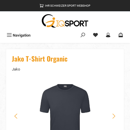
alt springen
IHR SCHWEIZER SPORT WEBSHOP
Du hast 0 Produkte
Navigation
Jako T-Shirt Organic
Jako
Bildergalerie überspringen