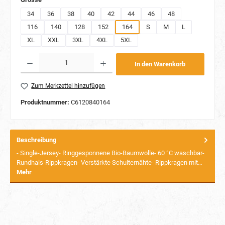
34
36
38
40
42
44
46
48
116
140
128
152
164
S
M
L
XL
XXL
3XL
4XL
5XL
Produkt Anzahl: Gib den gewünschten Wert ein oder benutze die Schaltflächen um die Anzahl
In den Warenkorb
Zum Merkzettel hinzufügen
Produktnummer:
C6120840164
Beschreibung
- Single-Jersey- Ringgesponnene Bio-Baumwolle- 60 °C waschbar-
Rundhals-Rippkragen- Verstärkte Schulternähte- Rippkragen mit…
Mehr