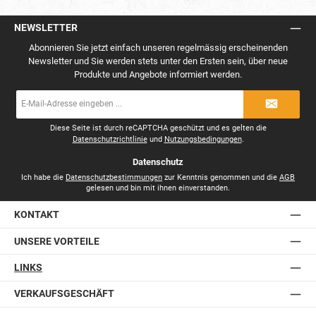
NEWSLETTER
Abonnieren Sie jetzt einfach unseren regelmässig erscheinenden
Newsletter und Sie werden stets unter den Ersten sein, über neue
Produkte und Angebote informiert werden.
E-
Mail-
Adresse
*
Diese Seite ist durch reCAPTCHA geschützt und es gelten die
Datenschutzrichtlinie
und
Nutzungsbedingungen
.
Datenschutz
Ich habe die
Datenschutzbestimmungen
zur Kenntnis genommen und die
AGB
gelesen und bin mit ihnen einverstanden.
KONTAKT
UNSERE VORTEILE
LINKS
VERKAUFSGESCHÄFT