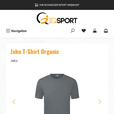
alt springen
IHR SCHWEIZER SPORT WEBSHOP
Du hast 0 Produkte
Navigation
Jako T-Shirt Organic
Jako
Bildergalerie überspringen