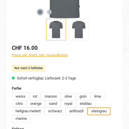
CHF 16.00
Preise inkl. MwSt. zzgl. Versandkosten
Nur noch 2 lieferbar
Sofort verfügbar, Lieferzeit: 2-3 Tage
auswählen
Farbe
weiss
rot
maroon
olive
grün
lime
citro
orange
sand
royal
eisblau
hellgrau meliert
schwarz
anthrazit
steingrau
marine
auswählen
Grösse