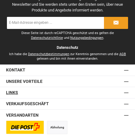
Newsletter und Sie werden stets unter den Ersten sein, über neue
Produkte und Angebote informiert werden.
E-
Mail-
Adresse
*
Diese Seite ist durch reCAPTCHA geschützt und es gelten die
Datenschutzrichtlinie
und
Nutzungsbedingungen
.
Datenschutz
Ich habe die
Datenschutzbestimmungen
zur Kenntnis genommen und die
AGB
gelesen und bin mit ihnen einverstanden.
KONTAKT
UNSERE VORTEILE
LINKS
VERKAUFSGESCHÄFT
VERSANDARTEN
Abholung