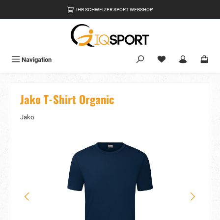
alt springen
IHR SCHWEIZER SPORT WEBSHOP
Du hast 0 Produkte
Navigation
Jako T-Shirt Organic
Jako
Bildergalerie überspringen