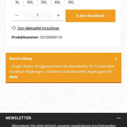
XL
XXL
3XL
4XL
5XL
Produkt Anzahl: Gib den gewünschten Wert ein oder benutze die Schaltflächen um die Anzahl
In den Warenkorb
Zum Merkzettel hinzufügen
Produktnummer:
C6120900116
Beschreibung
- Single-Jersey- Ringgesponnene Bio-Baumwolle- 60 °C waschbar-
Rundhals-Rippkragen- Verstärkte Schulternähte- Rippkragen mit…
Mehr
NEWSLETTER
Abonnieren Sie jetzt einfach unseren regelmässig erscheinenden