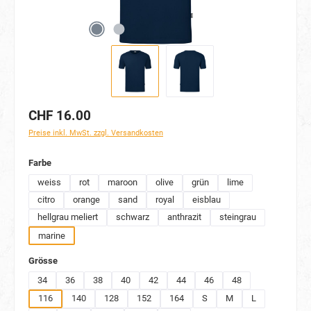
CHF 16.00
Preise inkl. MwSt. zzgl. Versandkosten
auswählen
Farbe
weiss
rot
maroon
olive
grün
lime
citro
orange
sand
royal
eisblau
hellgrau meliert
schwarz
anthrazit
steingrau
marine
auswählen
Grösse
34
36
38
40
42
44
46
48
116
140
128
152
164
S
M
L