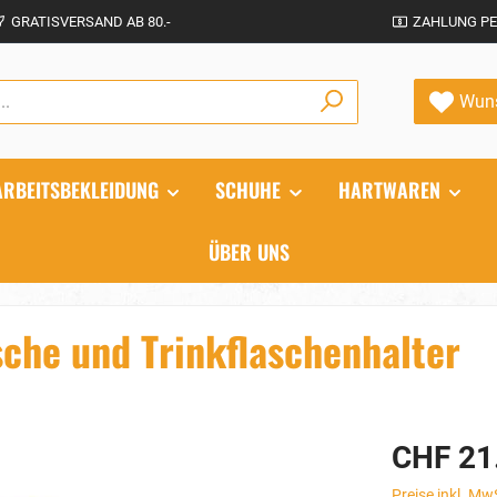
GRATISVERSAND AB 80.-
ZAHLUNG PE
Wuns
ARBEITSBEKLEIDUNG
SCHUHE
HARTWAREN
ÜBER UNS
sche und Trinkflaschenhalter
CHF 21
Preise inkl. Mw