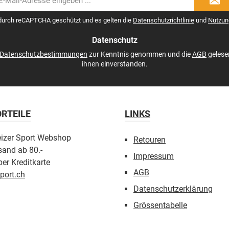
il-
dresse
 durch reCAPTCHA geschützt und es gelten die
Datenschutzrichtlinie
und
Nutzun
Datenschutz
Datenschutzbestimmungen
zur Kenntnis genommen und die
AGB
gelese
ihnen einverstanden.
RTEILE
LINKS
eizer Sport Webshop
Retouren
sand ab 80.-
Impressum
er Kreditkarte
AGB
port.ch
Datenschutzerklärung
Grössentabelle