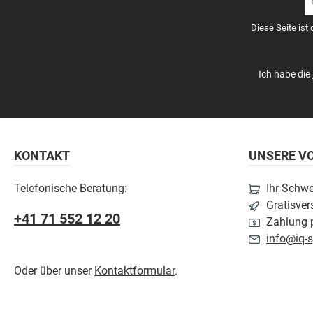
Ma
A
Diese Seite ist
*
Ich habe die
KONTAKT
UNSERE VO
Telefonische Beratung:
Ihr Schw
Gratisver
+41 71 552 12 20
Zahlung p
info@iq-s
Oder über unser
Kontaktformular
.