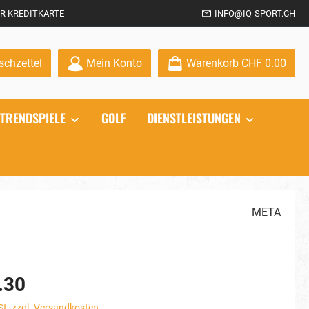
R KREDITKARTE
INFO@IQ-SPORT.CH
Du hast 0 Produkte auf dem Merkzettel
chzettel
Mein Konto
Warenkorb
CHF 0.00
TRENDSPIELE
GOLF
DIENSTLEISTUNGEN
META
.30
St. zzgl. Versandkosten