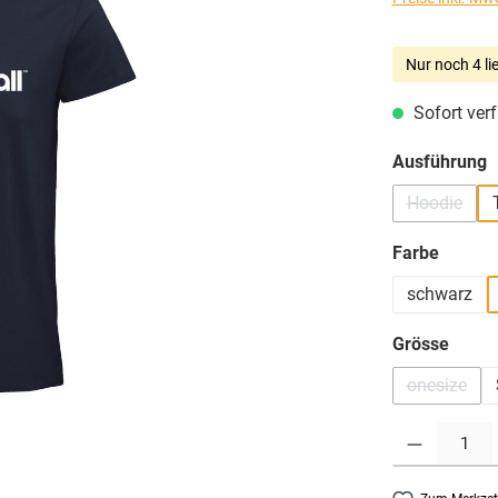
Nur noch 4 li
Sofort verf
a
Ausführung
Hoodie
(Diese Opt
auswä
Farbe
schwarz
ausw
Grösse
onesize
(Diese Op
Produkt Anzahl: G