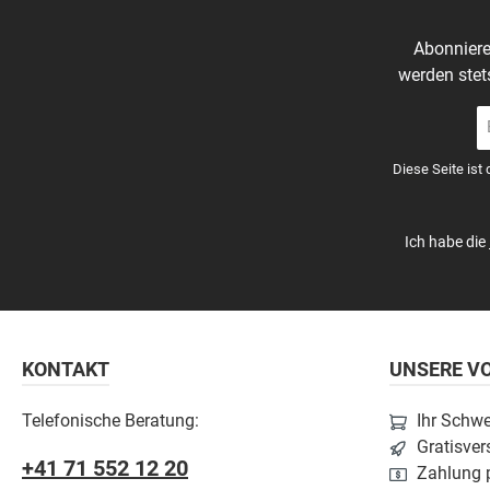
Abonniere
werden stet
E-
Ma
A
Diese Seite ist
*
Ich habe die
KONTAKT
UNSERE VO
Telefonische Beratung:
Ihr Schw
Gratisver
+41 71 552 12 20
Zahlung p