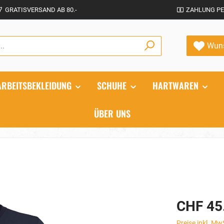
GRATISVERSAND AB 80.-
ZAHLUNG PE
Wuns
ARBEITSBEKLEIDUNG
SCHUHE
HARTWAREN
ÜBER UNS
CHF 45
Preise inkl. Mw