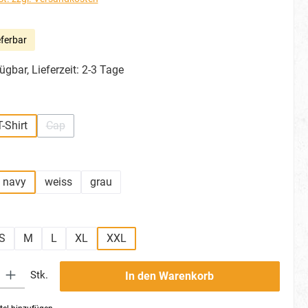
eferbar
ügbar, Lieferzeit: 2-3 Tage
uswählen
T-Shirt
Cap
ion ist zurzeit nicht verfügbar.)
(Diese Option ist zurzeit nicht verfügbar.)
hlen
navy
weiss
grau
ählen
S
M
L
XL
XXL
tion ist zurzeit nicht verfügbar.)
ib den gewünschten Wert ein oder benutze die Schaltflächen um die Anzahl zu erhö
Stk.
In den Warenkorb