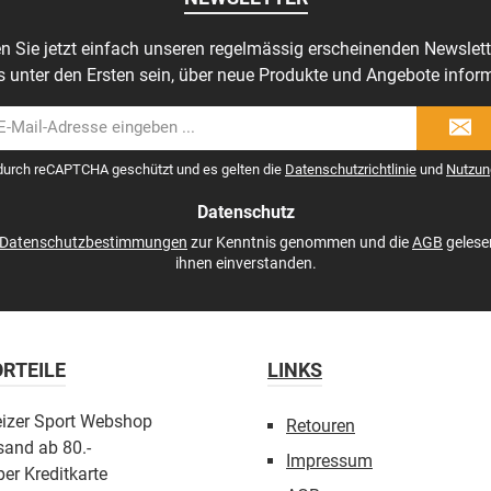
n Sie jetzt einfach unseren regelmässig erscheinenden Newslett
s unter den Ersten sein, über neue Produkte und Angebote inform
il-
dresse
 durch reCAPTCHA geschützt und es gelten die
Datenschutzrichtlinie
und
Nutzun
Datenschutz
Datenschutzbestimmungen
zur Kenntnis genommen und die
AGB
gelese
ihnen einverstanden.
RTEILE
LINKS
eizer Sport Webshop
Retouren
sand ab 80.-
Impressum
er Kreditkarte