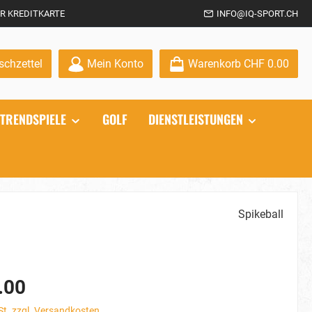
R KREDITKARTE
INFO@IQ-SPORT.CH
Du hast 0 Produkte auf dem Merkzettel
chzettel
Mein Konto
Warenkorb
CHF 0.00
TRENDSPIELE
GOLF
DIENSTLEISTUNGEN
Spikeball
.00
St. zzgl. Versandkosten